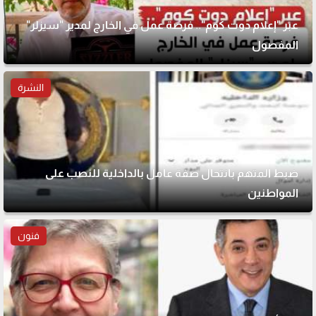
عبر "إعلام دوت كوم".. فرصة عمل في الخارج لمدير "سيزلر"
المفصول
النشرة
ضبط المتهم بانتحال صفة عامل بالداخلية للنصب على
المواطنين
فنون