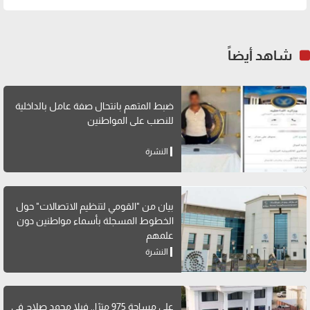
شاهد أيضاً
ضبط المتهم بانتحال صفة عامل بالداخلية
للنصب على المواطنين
النشرة
بيان من "القومي لتنظيم الاتصالات" حول
الخطوط المسجلة بأسماء مواطنين دون
علمهم
النشرة
على مساحة 975 مترًا.. فيلا محمد صلاح في