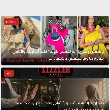
منصات
ياسمين يسري: "يلا نفسح اللوك" كلها إيجابية.. والناس
متأثرة بيا وما بهتمش بالانتقادات
ترند
بعد أزمة الصلاة.. "سيزلر" تُنهي الجدل بإجراءات حاسمة
والعميلة تحذف المنشور