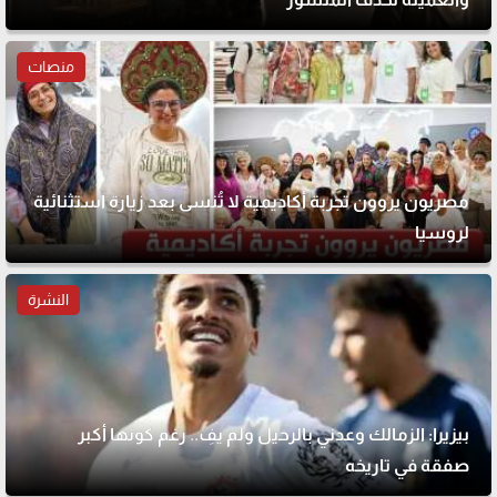
منصات
مصريون يروون تجربة أكاديمية لا تُنسى بعد زيارة استثنائية
لروسيا
النشرة
بيزيرا: الزمالك وعدني بالرحيل ولم يفِ.. رغم كونها أكبر
صفقة في تاريخه