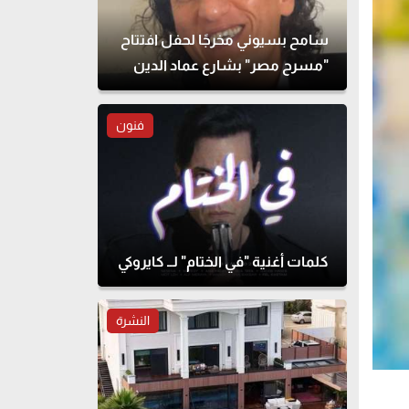
سامح بسيوني مخرجًا لحفل افتتاح
"مسرح مصر" بشارع عماد الدين
فنون
كلمات أغنية "في الختام" لــ كايروكي
النشرة