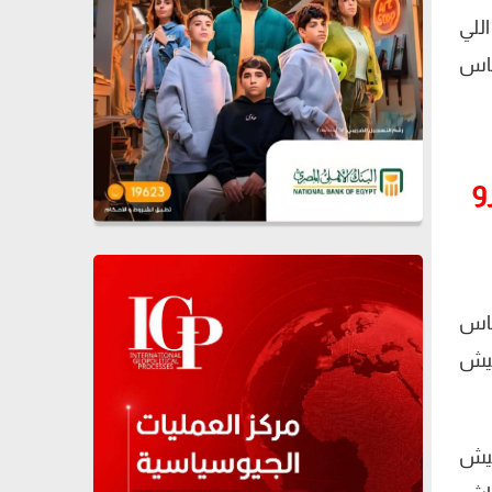
اللي
ناس
و
ناس
عيش
عيش