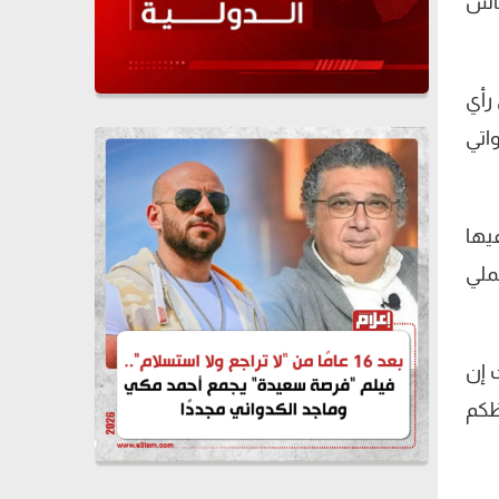
ناش
رأي
اتي
يها
ملي
 إن
ظكم