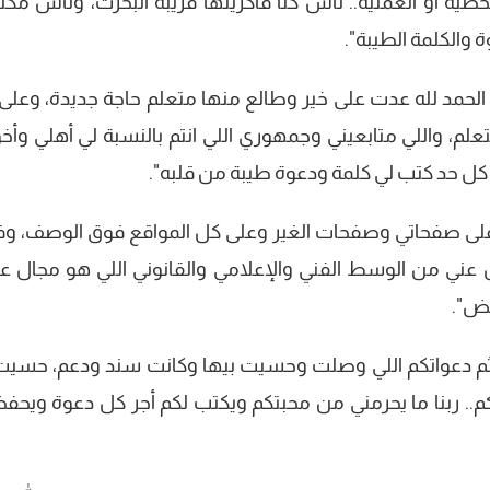
خصية أو العملية.. ناس كنا فاكرينها قريبة اتبخرت، وناس مك
 والكلمة الطيبة".
الحمد لله عدت على خير وطالع منها متعلم حاجة جديدة، وعلى 
م، واللي متابعيني وجمهوري اللي انتم بالنسبة لي أهلي وأخو
كل حد كتب لي كلمة ودعوة طيبة من قلبه".
ان على صفحاتي وصفحات الغير وعلى كل المواقع فوق الوصف، وف
ني من الوسط الفني والإعلامي والقانوني اللي هو مجال ع
قض".
، ثم دعواتكم اللي وصلت وحسيت بيها وكانت سند ودعم، حسيت
كم.. ربنا ما يحرمني من محبتكم ويكتب لكم أجر كل دعوة ويحف