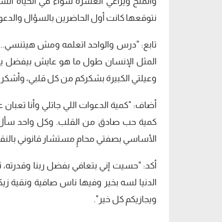
والملح ويراعي العشرة سواء في الحياة الش
نتوقعها كانت أول الحاضرين بالسؤال والدعوة
تابع: "درس والواحد اتعلمه ومش هيتنسي.. 
المثل الإنسان طول ما هو عايش بيفضل يتعل
وعيلتي الكبيرة بشكركم من كل قلبي، وأشكر 
أضاف: "كمية الدعوات اللي جاتلي وأنا تعب
كمية حب صادق من القلب. وكل واحد سأل ع
الأساسي بصفتي محامٍ مستشار قانوني بالن
أكد: "حسيت إني بتعافي بفضل ربنا وقدرته
الدنيا لسه بخير وفيها ناس صافية ونقية زي
ويجازيكم كل خير".