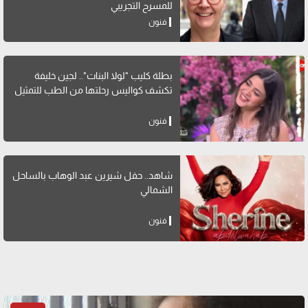
للمسرح التجريبي
فنون
بطلة كليب "لولا البنات".. لجين خليفة
تكشف كواليس رحلتها من الطب للتمثيل
فنون
شاهد.. حفل شيرين عبد الوهاب بالساحل
الشمالي
فنون