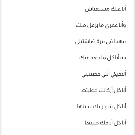
أنا عنك مستغناش
وأنا عمري ما بزعل منك
مهما في مرة ضايقتيني
ده أنا كل ما ببعد عنك
ألاقيكي أنتي حضنتيني
أنا كل أركانك خطيتها
أنا كل شوارعك عديتها
أنا كل أيامك حبيتها