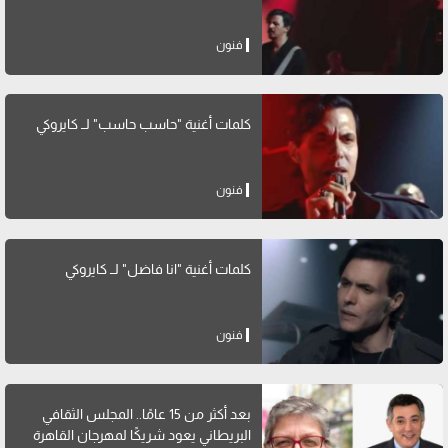
فنون
كلمات أغنية "حاسب حاسب" لــ كايروكي
فنون
كلمات أغنية "انا فاضل" لــ كايروكي
فنون
بعد أكثر من 15 عامًا.. المجلس الثقافي
البريطاني يعود شريكًا لمهرجان القاهرة