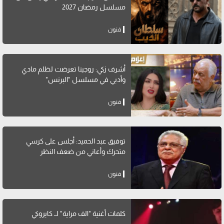
مسلسل رمضان 2027
فنون
أشرف زكي: روجينا تعرضت لظلم مادي
وأدبي في مسلسل "البرنس"
فنون
توفيق عبد الحميد: أجلس على كرسي
متحرك وأعاني من ضعف النظر
فنون
كلمات أغنية "الف مراية" لــ كايروكي