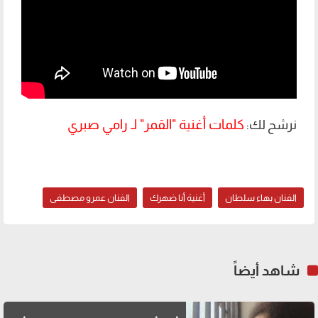
كلمات أغنية "القمر" لـ رامي صبري
نرشح لك:
الفنان بهاء سلطان
أغنية أنا ضهرك
الفنان عمرو مصطفى
شاهد أيضاً