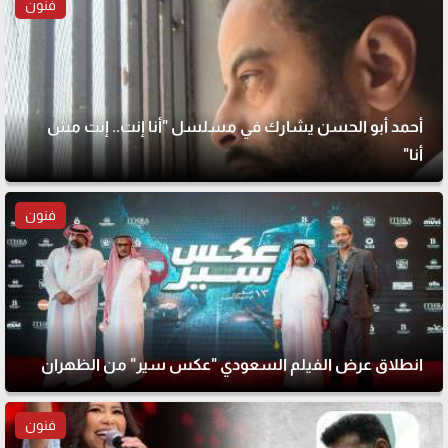
فنون
أحمد أبو الحسن يشارك في مسلسل "أنا إنت.. إنت مش
أنا"
فنون
انطلاق عرض الفيلم السعودي "عكس سير" من الظهران
فنون