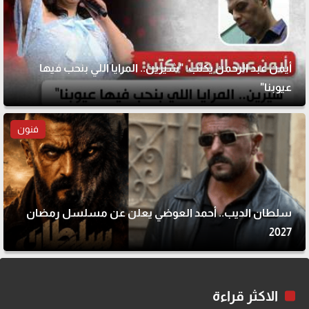
أيمن عبد الرحمن يكتب: "شيرين.. المرايا اللي بنحب فيها
عيوبنا"
فنون
سلطان الديب.. أحمد العوضي يعلن عن مسلسل رمضان
2027
الاكثر قراءة