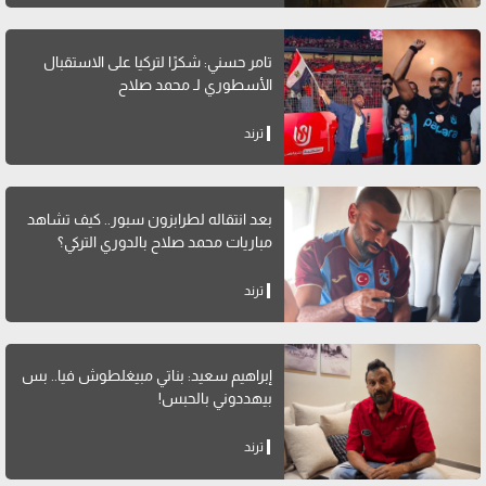
تامر حسني: شكرًا لتركيا على الاستقبال
الأسطوري لـ محمد صلاح
ترند
بعد انتقاله لطرابزون سبور.. كيف تشاهد
مباريات محمد صلاح بالدوري التركي؟
ترند
إبراهيم سعيد: بناتي مبيغلطوش فيا.. بس
بيهددوني بالحبس!
ترند