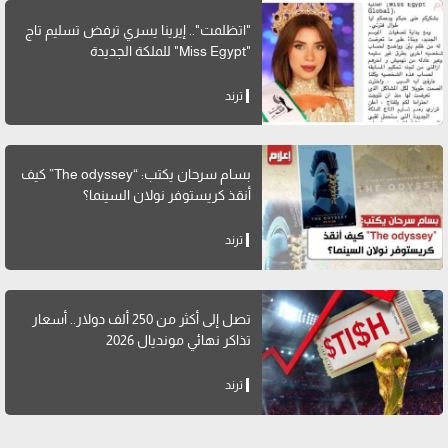
"اتظلمت".. إيرينا يسري ترفض تسليم تاج
"Miss Egypt" للملكة الجديدة
ترند
بسام سرحان يكتب: “The odyssey” كيف
أنقذ كريستوفر نولان السينما؟
ترند
تصل إلى أكثر من 250 ألف دولار.. أسعار
تذاكر نهائي مونديال 2026
ترند