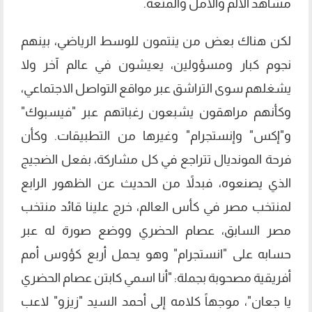
مشاهد الألم والأمل والمتعة.
لكن هناك بعض من ينتمون للوسط الرياضي، بينهم
نجوم كبار ومسؤولين، يعيشون في عالم آخر ولا
يشغلهم سوى التراشق عبر مواقع التواصل الاجتماعي،
وكأنهم مراهقون يشبعون رغباتهم عبر "فيسبوك"
و"إكس" وإنستجرام" وغيرها من التطبيقات. وكأن
فرحة المونديال تتراجع في كل مشاركة، بفعل الضجيج
الذي يصنعوه، فبدلاً من الحديث عن الظهور الرابع
لمنتخب مصر في كأس العالم، خرج علينا قائد منتخب
مصر السابق، عصام الحضري ووضع صورة له عبر
حسابه على "انستجرام" وهو يحمل أربع كؤوس أمم
أفريقية مصحوبة بجملة: "أنا اسمي كابتن عصام الحضري
يا جعان"، موجهاً كلامه إلى أحمد السيد "زيزو" لاعب