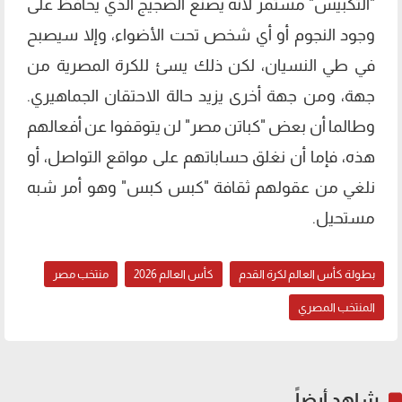
"التكبيس" مستمر لأنه يصنع الضجيج الذي يحافظ على
وجود النجوم أو أي شخص تحت الأضواء، وإلا سيصبح
في طي النسيان، لكن ذلك يسئ للكرة المصرية من
جهة، ومن جهة أخرى يزيد حالة الاحتقان الجماهيري.
وطالما أن بعض "كباتن مصر" لن يتوقفوا عن أفعالهم
هذه، فإما أن نغلق حساباتهم على مواقع التواصل، أو
نلغي من عقولهم ثقافة "كبس كبس" وهو أمر شبه
مستحيل.
بطولة كأس العالم لكرة القدم
كأس العالم 2026
منتخب مصر
المنتخب المصري
شاهد أيضاً