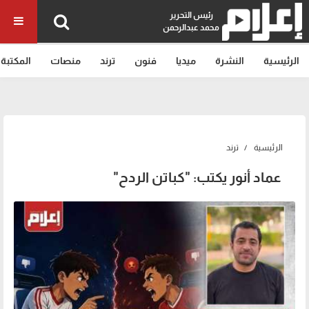
رئيس التحرير
محمد عبدالرحمن
الرئيسية
النشرة
ميديا
فنون
ترند
منصات
المكتبة
الرئيسية
ترند
عماد أنور يكتب: "كباتن الردح"