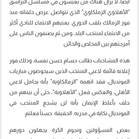
أيضاً، لا يزال هناك من يعيشون في مسلسل التراشق
"الأهلاوي الزملكاوي" الذي تتواصل عرض حلقاته منذ
فوز الزمالك بلقب الدوري. يعنيهم الانتماء للنادي أكثر
من الانتماء لمنتخب البلد، ومن ثم يصنفون الناس على
أمزجتهم بين المخلص والخائن.
هذه المشاحنات طالت حسام حسن نفسه، وذلك فور
إعلانه قائمة لاعبي المنتخب الذين سيخوضون مباريات
المونديال، فقد اتهمه "الزمالكاوية" بأنه يجامل لاعبي
الأهلي، والعكس فعل "الأهلاوية"، حتى أن بينهم من
حلف بأغلظ الإيمان بأنه لن يشجع المنتخب في
المونديال نكاية في مدربه. الحقيقة. حسناً فعلتم.
بعض المسؤولين ونجوم الكرة يجهلون دورهم