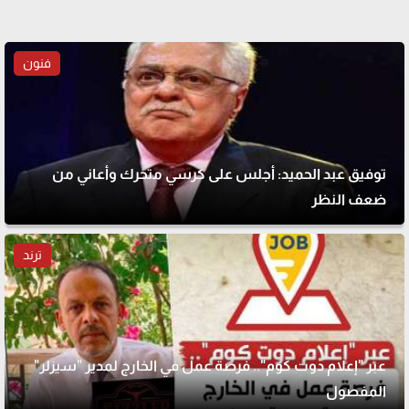
فنون
توفيق عبد الحميد: أجلس على كرسي متحرك وأعاني من
ضعف النظر
ترند
عبر "إعلام دوت كوم".. فرصة عمل في الخارج لمدير "سيزلر"
المفصول