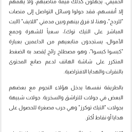
الحقيقي. يجهلون كذلك قيمة مناصبهم، ولا يهمهم
إلا أنفسهم، فقد حولوا وسائل التواصل إلى منصات
"للردح"، وهنا، لا فرق بينهم وبين مدمني "اللايف" (البث
المباشر على التيك توك)، سعياً للشهرة وجمع
الأموال، يستجدون متابعيهم من الداعمين بعبارة
"كبسوا كبسوا"، وهو مصطلح رائج يُقصد به الضغط
المتكرر على شاشة الهاتف لدعم صانع المحتوى
بالنقرات والهدايا الافتراضية.
بالطريقة نفسها يدخل هؤلاء النجوم مع بعضهم
البعض في جولات للتراشق والسخرية. جولات شبيهة
بجولات "التيك توكرز" وهي حرب مصغرة للحصول على
هدايا أو نقاط أكثر.