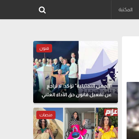
المكتبة
فنون
"المهن التمثيلية" تؤكد: لا تراجع
عن تفعيل قانون حق الأداء العلني
منصات