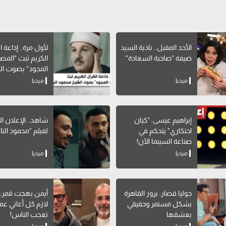
الأحد المقبل.. نادية السيد
لأول مرة.. إذاعة ا
ضيفة "صاحبة السعادة"
الكريم ثبث "الم
المجود" بصوت ا
محمود البنا
ميديا
ميديا
إبراهيم عيسى: "كيان
شاهد.. الإعلان ا
احتكاري" يتحكم في
لفيلم "محمود التا
صناعة السينما الآن!
ميديا
ميديا
جوليا قصار: بزور القاهرة
أيمن بهجت قمر
بشكل مستمر وحقيقي
لازم كل أغاني عم
بعشقها
تعجب الناس!