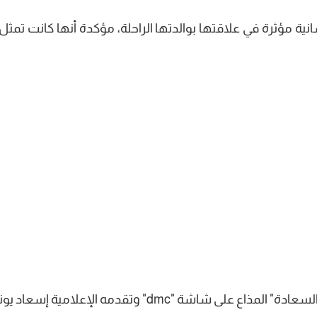
ة مؤثرة في علاقتها بوالدتها الراحلة، مؤكدة أنها كانت تمثل
قالت "عز الدين" خلال لقائها ببرنامج "صاحبة السعادة" المذاع على شاشة "dmc" وتقدمه الإعلامي