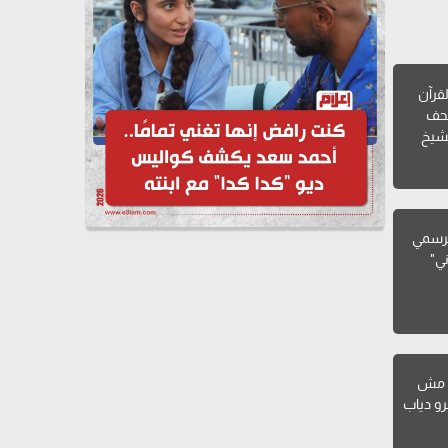
لقرآن
صحف
لشيخ
لرسمي
ني"
: مش
رو دياب