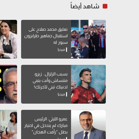
شاهد أيضاً
تعليق محمد صلاح على
استقبال جماهير طرابزون
سبور له
ميديا
بسبب الزلزال.. زيزو:
متنساش وأنت بتبني
لدنيتك تبني لآخرتك!
ميديا
عمرو الليثي: الرئيس
مبارك لم يتدخل في اختيار
بطل "رأفت الهجان"