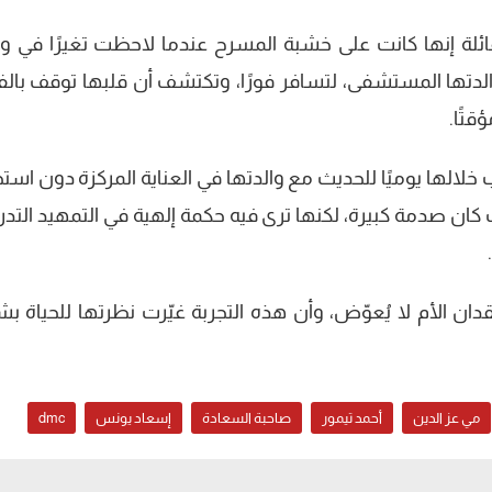
ئلة إنها كانت على خشبة المسرح عندما لاحظت تغيرًا في و
والدتها المستشفى، لتسافر فورًا، وتكتشف أن قلبها توقف بال
قتًا.
ة، كانت تذهب خلالها يوميًا للحديث مع والدتها في العناية المركزة دون استج
كان صدمة كبيرة، لكنها ترى فيه حكمة إلهية في التمهيد التدر
ان الأم لا يُعوّض، وأن هذه التجربة غيّرت نظرتها للحياة ب
مي عز الدين
أحمد تيمور
صاحبة السعادة
إسعاد يونس
dmc