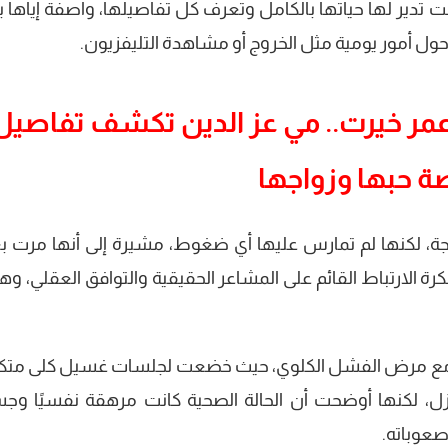
نت تدير لها حياتها بالكامل وتعرف كل تفاصيلها، واصفة إياها ب
حول أمور يومية مثل الخروج أو مشاهدة التليفزيون.
مر خيرت.. مي عز الدين تكشف تفاصيل
 حبها وزواجها
جة، لكنها لم تمارس عليها أي ضغوط، مشيرة إلى أنها مرت ب
الارتباط القائم على المشاعر الحقيقية والتوافق العقلي، وهو
 مع مرض الفشل الكلوي، حيث خضعت لجلسات غسيل كلى متكر
، لكنها أوضحت أن الحالة الصحية كانت مرهقة نفسيًا وجسد
صعوباته.