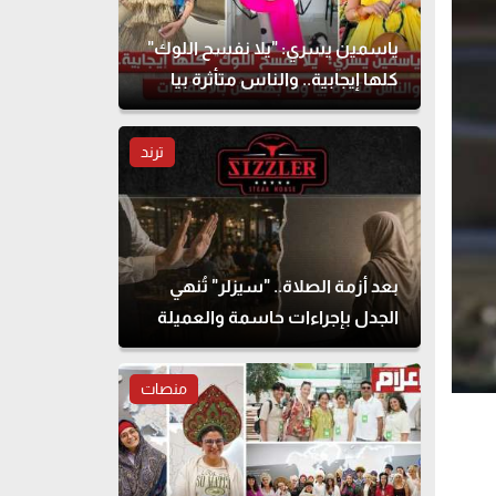
ياسمين يسري: "يلا نفسح اللوك"
كلها إيجابية.. والناس متأثرة بيا
وما بهتمش بالانتقادات
ترند
بعد أزمة الصلاة.. "سيزلر" تُنهي
الجدل بإجراءات حاسمة والعميلة
تحذف المنشور
منصات