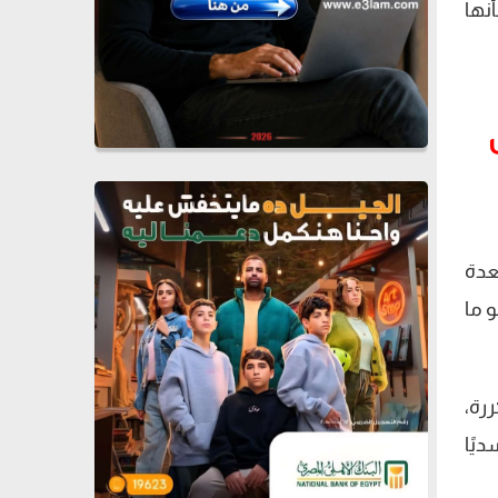
أنها
عدة
 ما
رة،
يًا