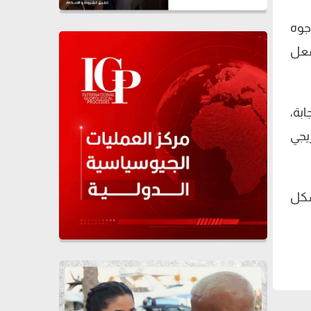
جوه
فعل
ابة،
يجي
شكل