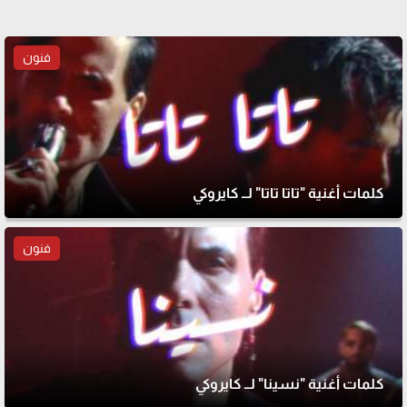
فنون
كلمات أغنية "تاتا تاتا" لــ كايروكي
فنون
كلمات أغنية "نسينا" لــ كايروكي