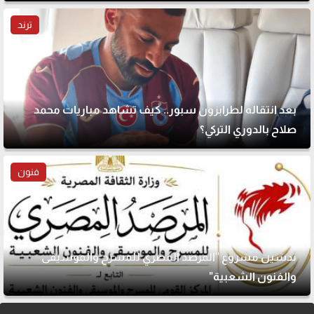
ترند
بعد انتقاله لطرابزون سبور.. كيف تشاهد مباريات محمد
صلاح بالدوري التركي؟
فنون
تدشين مشروع "المرصد المصري للمسرح والموسيقى
والفنون الشعبية"