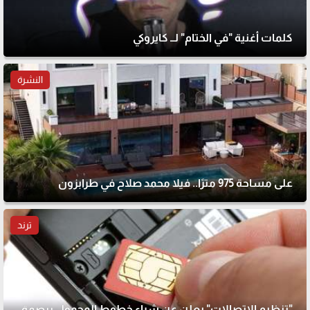
كلمات أغنية "في الختام" لــ كايروكي
النشرة
على مساحة 975 مترًا.. فيلا محمد صلاح في طرابزون
ترند
"تنظيم الاتصالات" يعلن عن شراء خطوط المحمول ببصمة