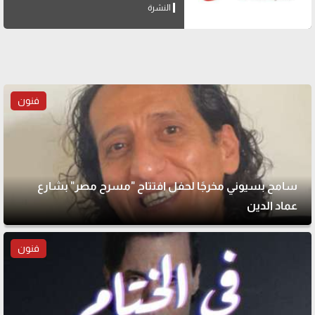
النشرة
فنون
سامح بسيوني مخرجًا لحفل افتتاح "مسرح مصر" بشارع
عماد الدين
فنون