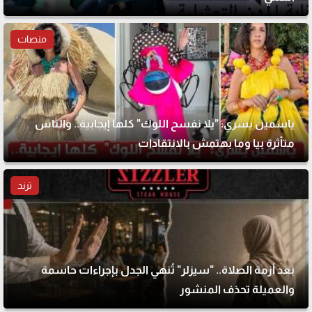
منصات
ياسمين يسري: "يلا نفسح اللوك" كلها إيجابية.. والناس
متأثرة بيا وما بهتمش بالانتقادات
ترند
بعد أزمة الصلاة.. "سيزلر" تُنهي الجدل بإجراءات حاسمة
والعميلة تحذف المنشور