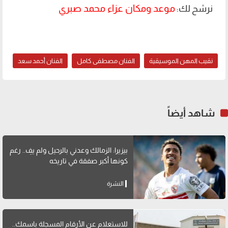
موعد ومكان عزاء محمد صبري
نرشح لك:
نقيب المهن الموسيقية
الفنان مصطفى كامل
الفنان أحمد سعد
شاهد أيضاً
بيزيرا: الزمالك وعدني بالرحيل ولم يفِ.. رغم
كونها أكبر صفقة في تاريخه
النشرة
للاستعلام عن الأرقام المسجلة باسمك..