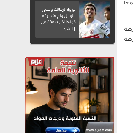
مها
بيزيرا: الزمالك وعدني
بالرحيل ولم يفِ.. رغم
كونها أكبر صفقة في
تاريخه
رطة
النشرة
رطة