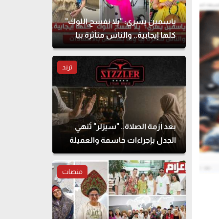
ياسمين يسري: "يلا نفسح اللوك"
كلها إيجابية.. والناس متأثرة بيا
وما بهتمش بالانتقادات
ترند
بعد أزمة الصلاة.. "سيزلر" تُنهي
الجدل بإجراءات حاسمة والعميلة
تحذف المنشور
منصات