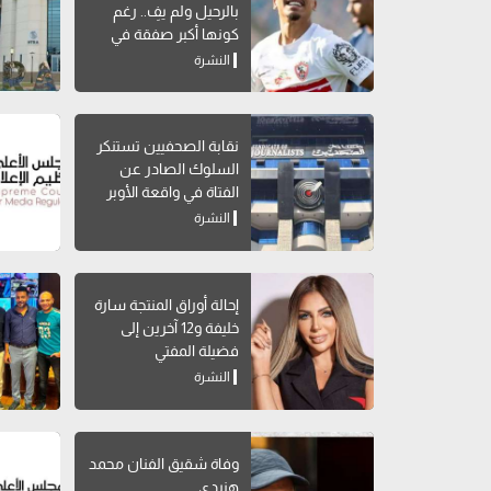
بالرحيل ولم يفِ.. رغم
كونها أكبر صفقة في
تاريخه
النشرة
نقابة الصحفيين تستنكر
السلوك الصادر عن
الفتاة في واقعة الأوبر
النشرة
إحالة أوراق المنتجة سارة
خليفة و12 آخرين إلى
فضيلة المفتي
النشرة
وفاة شقيق الفنان محمد
هنيدي