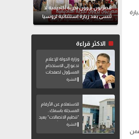
مصريون يروون تجربة أكاديمية لا
ارة
تُنسى بعد زيارة استثنائية لروسيا
الاكثر قراءة
وزارة الدولة للإعلام
تدعو إلى الاستخدام
المسؤول لصفحات
التواصل الاجتماعي
النشرة
للاستعلام عن الأرقام
المسجلة باسمك..
"تنظيم الاتصالات" يعيد
إتاحة خدمة "أرقامي"
النشرة
عبر My NTRA
ضمن