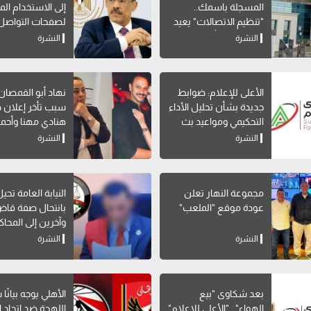
المسجلة باسمك..
إلى الاستخدام ا
"تنظيم الاتصالات" يعيد
لصفحات التواصل
إتاحة خدمة "أرقامي" عبر
الاجتماعي
النشرة
النشرة
My NTRA
الأعلى للإعلام: ضوابط
نهاد أبو القمصا
جديدة بشأن تحليل الأداء
سبب تأخر إعلان 
التحكيمي ومواعيد بث
هنادي مهنا وأحمد
البرامج الرياضية
صالح
النشرة
النشرة
مجموعة النهار تعلن
النيابة العامة تحي
عودة موقع "الملعب"
بانتحال صفة قاض
وآخرين إلى المحاك
النشرة
النشرة
بعد شكاوى "بيع
الأهلي يوجه بيانًا
الهواء".. "الأعلى للإعلام"
اللهجة ضد اتحاد ا