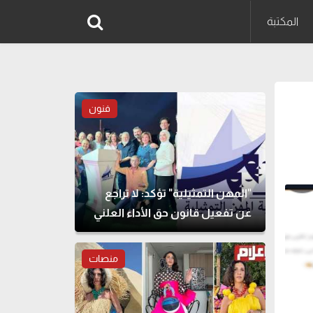
المكتبة
فنون
"المهن التمثيلية" تؤكد: لا تراجع
عن تفعيل قانون حق الأداء العلني
منصات