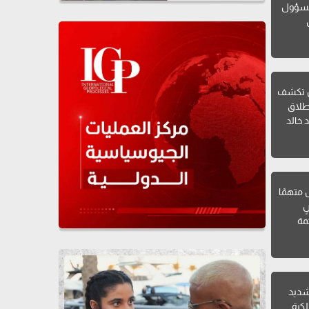
لمسؤول
ن تكشف
طلاق
 خالد
ل متهمًا
ٍ
مة
 شديد
لكرة