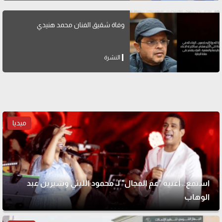
وفاة شقيق الفنان محمد هنيدي
النشرة
ميديا
استمع.. أغنية "عم المجال" لـ محمود الليثي وشيرين عبد
الوهاب