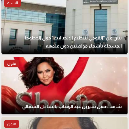
النشرة
بيان من "القومي لتنظيم الاتصالات" حول الخطوط
المسجلة بأسماء مواطنين دون علمهم
فنون
شاهد.. حفل شيرين عبد الوهاب بالساحل الشمالي
فنون