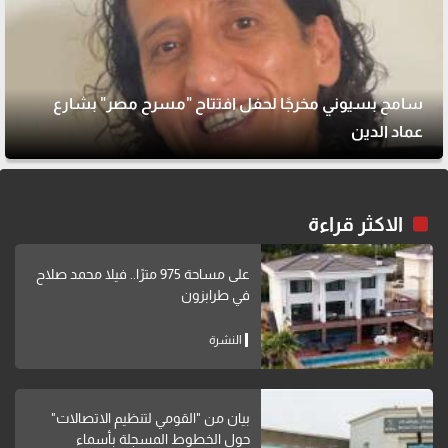
سامح بسيوني مخرجًا لحفل افتتاح "مسرح مصر" بشارع
عماد الدين
الاكثر قراءة
على مساحة 975 مترًا.. فيلا محمد صلاح
في طرابزون
النشرة
بيان من "القومي لتنظيم الاتصالات"
حول الخطوط المسجلة بأسماء