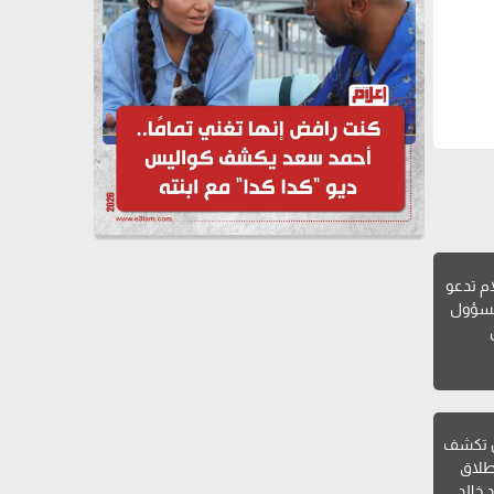
ام تدعو
لمسؤول
ن تكشف
طلاق
 خالد