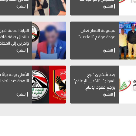
البرامج الرياضية
صالح
النشرة
النشرة
مجموعة النهار تعلن
النيابة العامة تحي
عودة موقع "الملعب"
بانتحال صفة قاض
وآخرين إلى المحاك
النشرة
النشرة
بعد شكاوى "بيع
الأهلي يوجه بيانًا
الهواء".. "الأعلى للإعلام"
اللهجة ضد اتحاد ا
يراجع عقود الإنتاج
المشترك بالقنوات
النشرة
النشرة
الخاصة لوقف المخالفات