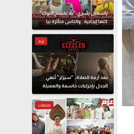
ياسمين يسري: "يلا نفسح اللوك"
كلها إيجابية.. والناس متأثرة بيا
وما بهتمش بالانتقادات
ترند
بعد أزمة الصلاة.. "سيزلر" تُنهي
الجدل بإجراءات حاسمة والعميلة
تحذف المنشور
منصات