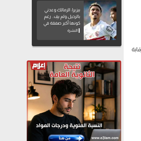
بيزيرا: الزمالك وعدني
بالرحيل ولم يفِ.. رغم
كونها أكبر صفقة في
تاريخه
النشرة
ي الرقابة