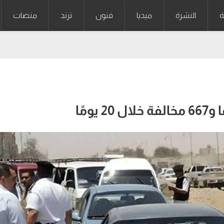
ة
النشرة
ميديا
فنون
ترند
منصات