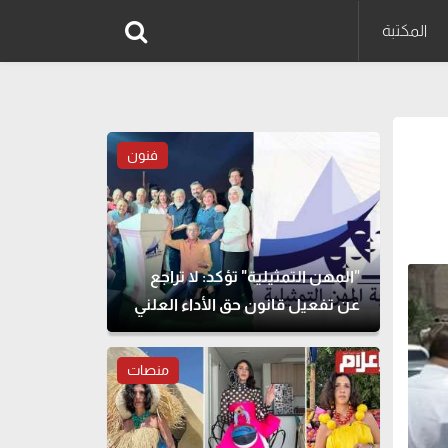
المكتبة
فنون
"المهن التمثيلية" تؤكد: لا تراجع
عن تفعيل قانون حق الأداء العلني
منصات