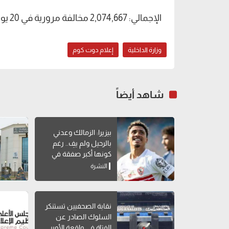
الإجمالي: 2,074,667 مخالفة مرورية في 20 يومًا.
وزارة الداخلية
إعلام دوت كوم
شاهد أيضاً
بيزيرا: الزمالك وعدني
بالرحيل ولم يفِ.. رغم
كونها أكبر صفقة في
تاريخه
النشرة
نقابة الصحفيين تستنكر
السلوك الصادر عن
الفتاة في واقعة الأوبر