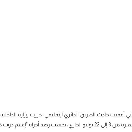
ي أعقبت حادث الطريق الدائري الإقليمي، حررت وزارة الداخلية أ
من 2 مليون و74 ألف مخالفة مرورية خلال الفترة من 3 إلى 22 يوليو الجاري، بحسب رصد أجراه "إعلام 