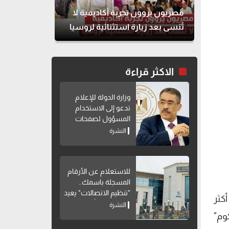
مصريون يروون تجربة أكاديمية لا
تُنسى بعد زيارة استثنائية لروسيا
الاكثر قراءة
وزارة الدولة للإعلام
تدعو إلى الاستخدام
المسؤول لصفحات
التواصل الاجتماعي
النشرة
للاستعلام عن الأرقام
المسجلة باسمك..
"تنظيم الاتصالات" يعيد
كثر
إتاحة خدمة "أرقامي"
النشرة
عبر My NTRA
دوت كوم"