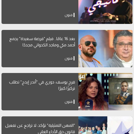
فنون
بعد 16 عامًا.. فيلم "فرصة سعيدة" يجمع
أحمد مكي وماجد الكدواني مجددًا
فنون
فرح يوسف: دوري في "أندر إيدج" تطلب
تركيزًا كبيرًا
فنون
"المهن التمثيلية" تؤكد: لا تراجع عن تفعيل
قانون حق الأداء العلني