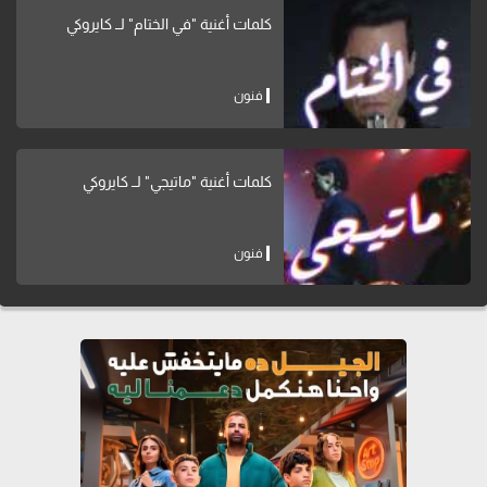
كلمات أغنية "في الختام" لــ كايروكي
فنون
كلمات أغنية "ماتيجي" لــ كايروكي
فنون