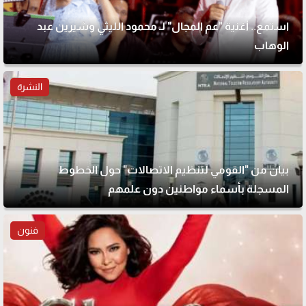
استمع.. أغنية "عم المجال" لـ محمود الليثي وشيرين عبد
الوهاب
النشرة
بيان من "القومي لتنظيم الاتصالات" حول الخطوط
المسجلة بأسماء مواطنين دون علمهم
فنون