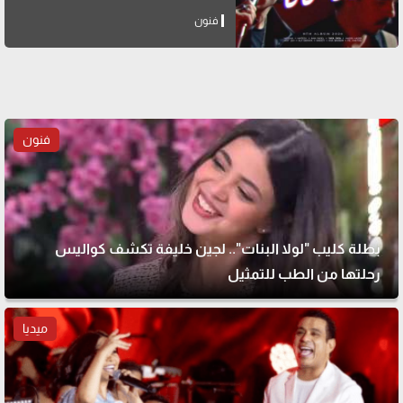
فنون
فنون
بطلة كليب "لولا البنات".. لجين خليفة تكشف كواليس
رحلتها من الطب للتمثيل
ميديا