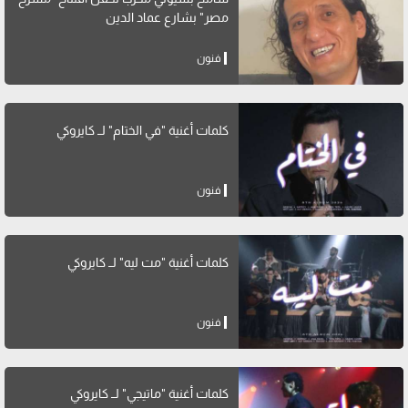
مصر" بشارع عماد الدين
فنون
كلمات أغنية "في الختام" لــ كايروكي
فنون
كلمات أغنية "مت ليه" لــ كايروكي
فنون
كلمات أغنية "ماتيجي" لــ كايروكي