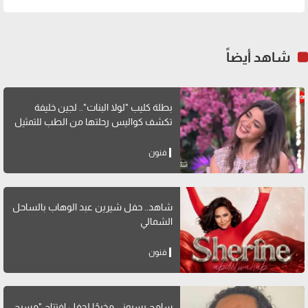
شاهد أيضاً
بطلة كليب "لولا البنات".. لجين خليفة
تكشف كواليس رحلتها من الطب للتمثيل
فنون
شاهد.. حفل شيرين عبد الوهاب بالساحل
الشمالي
فنون
سامح بسيوني مخرجًا لحفل افتتاح "مسرح