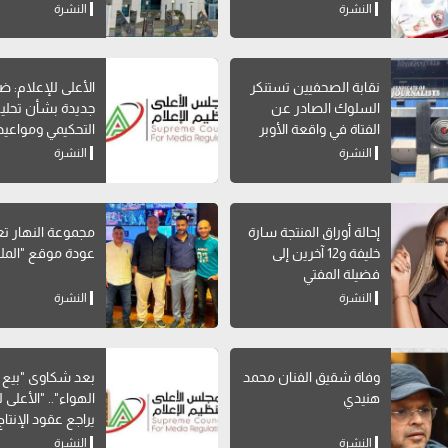
تاريخه
إتاحة خدمة "أرقام
النشرة
النشرة
My NTRA
نقابة الصحفيين تستنكر
الأعلى للإعلام: 
السلوك الصادر عن
جديدة بشأن تحليل
الفتاة في واقعة الأوبر
التحكيمي ومواعيد
البرامج الرياضية
النشرة
النشرة
إحالة أوراق المنتجة سارة
مجموعة النهار ت
خليفة و12 آخرين إلى
عودة موقع "الم
فضيلة المفتي
النشرة
النشرة
وفاة شقيق الفنان محمد
بعد شكاوى "بيع
هنيدي
الهواء".. "الأعلى 
يراجع عقود الإنتاج
المشترك بالقنوا
النشرة
النشرة