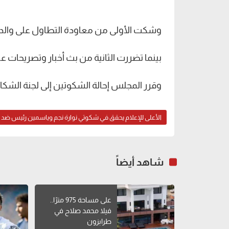
وشكت الأولى من معاودة التطاول على والدها 
بينما تضررت الثانية من بث أخبار وتصريحات ع
وقرر المجلس إحالة الشكوتين إلى لجنة الشكا
الأعلى للإعلام يحقق في شكوتي نوارة نجم وياسمين رئيس ضد 
شاهد أيضاً
على مساحة 975 مترًا..
فيلا محمد صلاح في
طرابزون