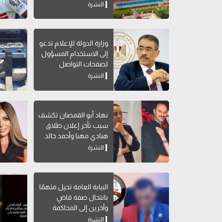
النشرة
وزارة الدولة للإعلام تدعو
إلى الاستخدام المسؤول
لصفحات التواصل
الاجتماعي
النشرة
نهاد أبو القمصان تكشف
سبب تأخر إعلان طلاق
هنادي مهنا وأحمد خالد
صالح
النشرة
النيابة العامة تحيل متهمًا
بانتحال صفة قاضٍ
وآخرين إلى المحاكمة
النشرة