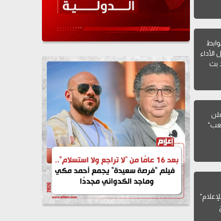
ي" عبر
ضوابط
 الأداء
 بث
علن
لعب"
للإعلام"
ت