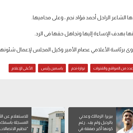
الشاعر الراحل أحمد فؤاد نجم ، وعلى محاميها.
نها بهدف الإساءة إليها وتجاهل حقها فى الرد.
وى برئاسة الأعلامي عصام الأمير وكيل المجلس لإعمال شئونها
عدد من المواقع والقنوات
نوارة نجم
ياسمين رئيس
الأعلى للإعلام
بيزيرا: الزمالك وعدني
للاستعلام عن الأ
بالرحيل ولم يفِ.. رغم
المسجلة باسمك..
كونها أكبر صفقة في
"تنظيم الاتصالات"