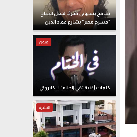
سامح بسيوني مخرجًا لحفل افتتاح
"مسرح مصر" بشارع عماد الدين
فنون
كلمات أغنية "في الختام" لــ كايروكي
النشرة