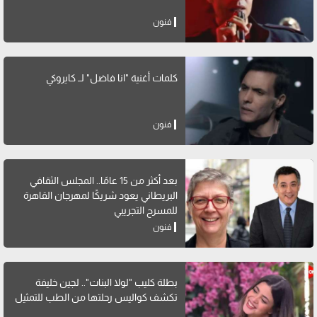
فنون
كلمات أغنية "انا فاضل" لــ كايروكي
فنون
بعد أكثر من 15 عامًا.. المجلس الثقافي
البريطاني يعود شريكًا لمهرجان القاهرة
للمسرح التجريبي
فنون
بطلة كليب "لولا البنات".. لجين خليفة
تكشف كواليس رحلتها من الطب للتمثيل