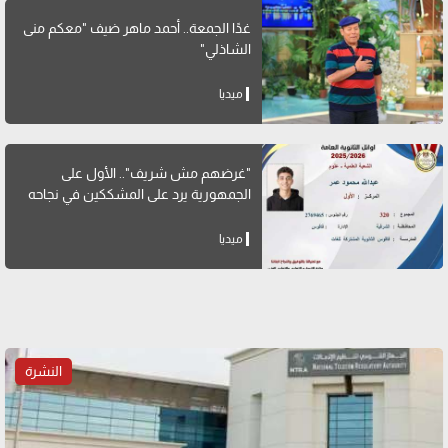
غدًا الجمعة.. أحمد ماهر ضيف "معكم منى
الشاذلي"
ميديا
"غرضهم مش شريف".. الأول على
الجمهورية يرد على المشككين في نجاحه
ميديا
النشرة