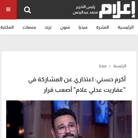
رئيس التحرير
محمد عبدالرحمن
الرئيسية
النشرة
ميديا
فنون
ترند
منصات
المكتبة
الرئيسية
ميديا
أكرم حسني: اعتذاري عن المشاركة في
"عفاريت عدلي علام" أصعب قرار