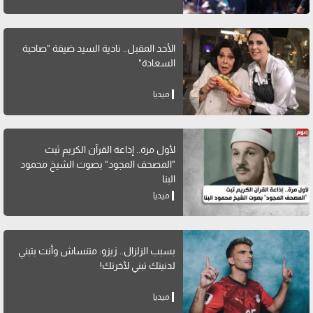
الأحد المقبل.. نادية السيد ضيفة "صاحبة
السعادة"
ميديا
لأول مرة.. إذاعة القرآن الكريم ثبث
"المصحف المجود" بصوت الشيخ محمود
البنا
ميديا
بسبب الزلزال.. زيزو: متنساش وأنت بتبني
لدنيتك تبني لآخرتك!
ميديا