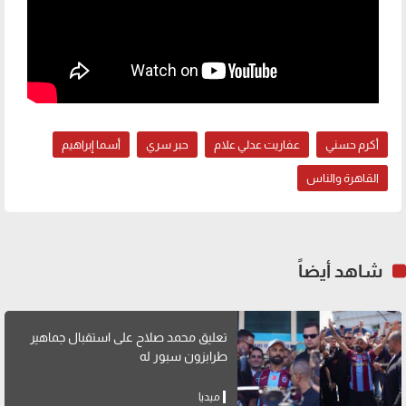
أكرم حسني
عفاريت عدلي علام
حبر سري
أسما إبراهيم
القاهرة والناس
شاهد أيضاً
تعليق محمد صلاح على استقبال جماهير
طرابزون سبور له
ميديا