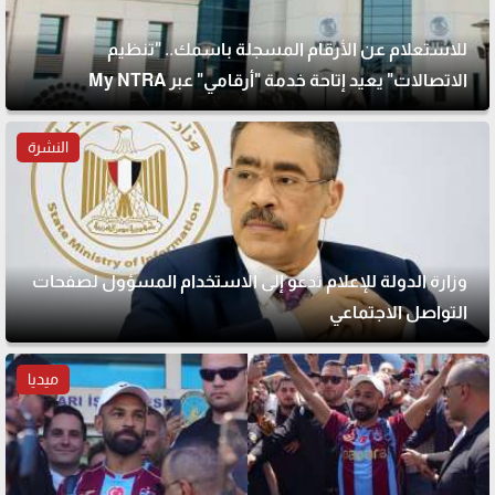
للاستعلام عن الأرقام المسجلة باسمك.. "تنظيم
الاتصالات" يعيد إتاحة خدمة "أرقامي" عبر My NTRA
النشرة
وزارة الدولة للإعلام تدعو إلى الاستخدام المسؤول لصفحات
التواصل الاجتماعي
ميديا