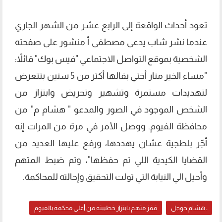
تعود أحداث الواقعة إلى الرابع عشر من الشهر الجاري
عندما نشر شاب يدعى مصطفى أ منشور على صفحته
الشخصية بموقع التواصل الاجتماعي "فيس بوك" قائلاً:
"مساء الخير منار أختي بقالها أكتر من 5 سنين بتتعرض
لتهديدات مستمرة وتشهير وتحريض وابتزاز من
الشخص الموجود في الصور والمدعو " هشام م" من
محافظة الفيوم. ووصل الأمر في مرة من المرات إنه
أجّر بلطجية عشان يهددها، ورفع عليها العديد من
القضايا الكيدية اللي تم حفظها"، وتم ضبط المتهم
وأحيل الي النيابة التي تولت التحقيق وإحالته للمحاكمة.
ـ هشام جوجل
قفز متهم بابتزاز خطيبته من أعلى محكمة بالفيوم