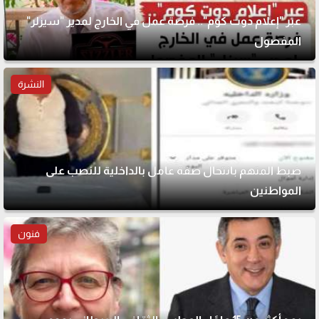
عبر "إعلام دوت كوم".. فرصة عمل في الخارج لمدير "سيزلر"
المفصول
النشرة
ضبط المتهم بانتحال صفة عامل بالداخلية للنصب على
المواطنين
فنون