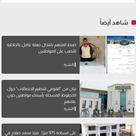
شاهد أيضاً
ضبط المتهم بانتحال صفة عامل بالداخلية
للنصب على المواطنين
النشرة
بيان من "القومي لتنظيم الاتصالات" حول
الخطوط المسجلة بأسماء مواطنين دون
علمهم
النشرة
على مساحة 975 مترًا.. فيلا محمد صلاح في