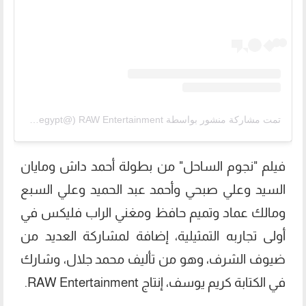
تمت مشاركة منشور بواسطة ‏‎RAW Entertainment‎‏ (@‏‎rawegypt‎‏)
فيلم "نجوم الساحل" من بطولة أحمد داش ومايان
السيد وعلي صبحي وأحمد عبد الحميد وعلي السبع
ومالك عماد وتميم حافظ ومغني الراب فليكس في
أولى تجاربه التمثيلية، إضافة لمشاركة العديد من
ضيوف الشرف، وهو من تأليف محمد جلال، وشارك
في الكتابة كريم يوسف، إنتاج RAW Entertainment‎.