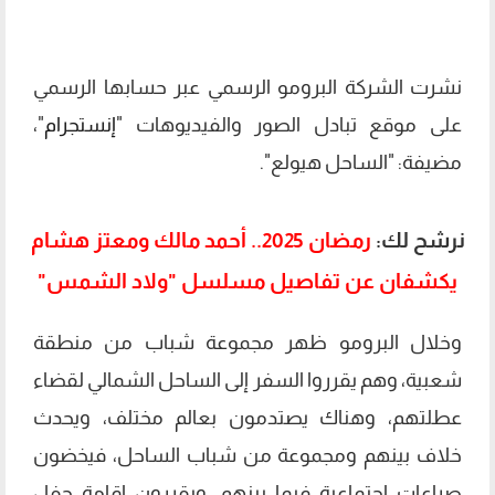
نشرت الشركة البرومو الرسمي عبر حسابها الرسمي
على موقع تبادل الصور والفيديوهات "
إنستجرام
"،
مضيفة: "الساحل هيولع".
نرشح لك:
رمضان 2025.. أحمد مالك ومعتز هشام
يكشفان عن تفاصيل مسلسل "ولاد الشمس"
وخلال البرومو ظهر مجموعة شباب من منطقة
شعبية، وهم يقرروا السفر إلى الساحل الشمالي لقضاء
عطلتهم، وهناك يصتدمون بعالم مختلف، ويحدث
خلاف بينهم ومجموعة من شباب الساحل، فيخضون
صراعات اجتماعية فيما بينهم، ويقررون إقامة حفل