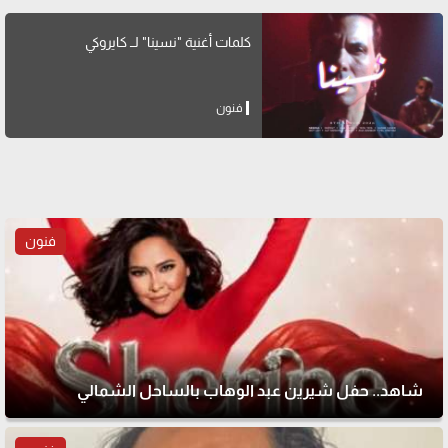
كلمات أغنية "نسينا" لــ كايروكي
فنون
فنون
شاهد.. حفل شيرين عبد الوهاب بالساحل الشمالي