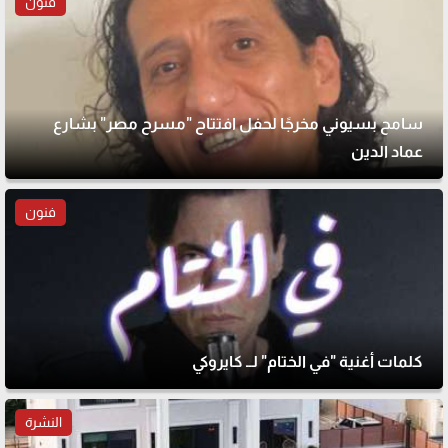
فنون
سامح بسيوني مخرجًا لحفل افتتاح "مسرح مصر" بشارع
عماد الدين
فنون
كلمات أغنية "في الختام" لــ كايروكي
النشرة