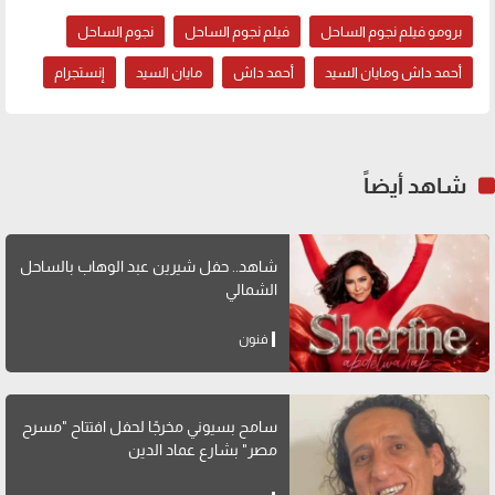
برومو فيلم نجوم الساحل
فيلم نجوم الساحل
نجوم الساحل
أحمد داش ومايان السيد
أحمد داش
مايان السيد
إنستجرام
شاهد أيضاً
شاهد.. حفل شيرين عبد الوهاب بالساحل
الشمالي
فنون
سامح بسيوني مخرجًا لحفل افتتاح "مسرح
مصر" بشارع عماد الدين