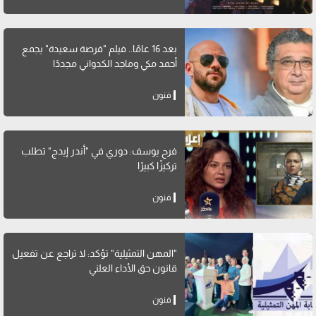
بعد 16 عامًا.. فيلم "فرصة سعيدة" يجمع
أحمد مكي وماجد الكدواني مجددًا
فنون
فرح يوسف: دوري في "أندر إيدج" تطلب
تركيزًا كبيرًا
فنون
"المهن التمثيلية" تؤكد: لا تراجع عن تفعيل
قانون حق الأداء العلني
فنون