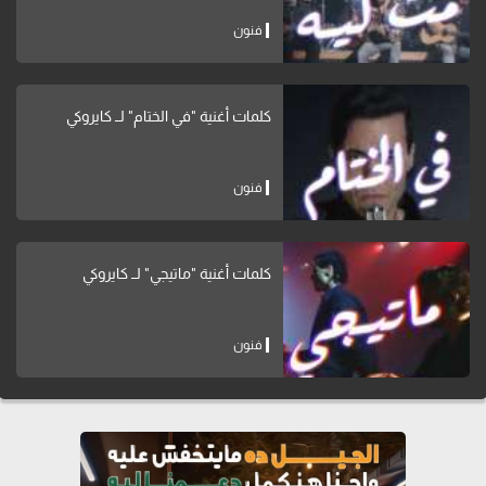
فنون
كلمات أغنية "في الختام" لــ كايروكي
فنون
كلمات أغنية "ماتيجي" لــ كايروكي
فنون