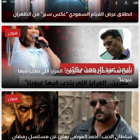
انطلاق عرض الفيلم السعودي "عكس سير" من الظهران
فنون
أيمن عبد الرحمن يكتب: "شيرين.. المرايا اللي بنحب فيها
عيوبنا"
فنون
سلطان الديب.. أحمد العوضي يعلن عن مسلسل رمضان