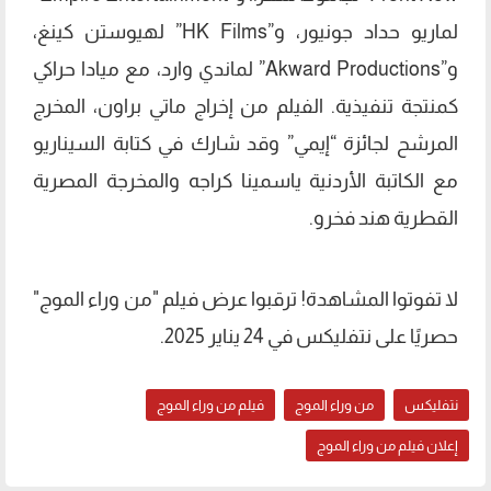
لماريو حداد جونيور، و”HK Films” لهيوستن كينغ،
و”Akward Productions” لماندي وارد، مع ميادا حراكي
كمنتجة تنفيذية. الفيلم من إخراج ماتي براون، المخرج
المرشح لجائزة “إيمي” وقد شارك في كتابة السيناريو
مع الكاتبة الأردنية ياسمينا كراجه والمخرجة المصرية
القطرية هند فخرو.
لا تفوتوا المشاهدة! ترقبوا عرض فيلم "من وراء الموج"
حصريًا على نتفليكس في 24 يناير 2025.
نتفليكس
من وراء الموج
فيلم من وراء الموج
إعلان فيلم من وراء الموج