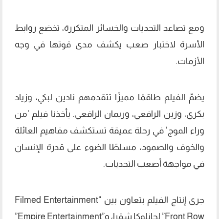
ومع تصاعد التحديات والخسائر المتكررة، تخضع روابط
الأسرة لاختبار صعب يكشف مدى قوتها في وجه
الأزمات.
يضمّ الفيلم طاقمًا مميزًا تتقدمهم نادين لبكي، وزياد
بكري، وزين الرافعي، وريمان الرافعي. يأخذنا فيلم 'من
وراء الموج' في رحلة عميقة تستكشف مفاهيم العائلة
والخوف والصمود، مسلطًا الضوء على قدرة الإنسان
في مواجهة أصعب التحديات.
جرى إنتاج الفيلم بتعاون بين “Filmed Entertainment
Front Row” لجانلوكا شقرا، و”Empire Entertainment”