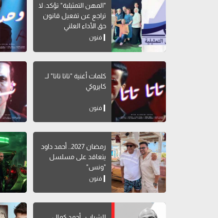
"المهن التمثيلية" تؤكد: لا
تراجع عن تفعيل قانون
حق الأداء العلني
فنون
كلمات أغنية "تاتا تاتا" لــ
كايروكي
فنون
رمضان 2027.. أحمد داود
يتعاقد على مسلسل
"ونس"
فنون
للشباب.. أحمد كمال