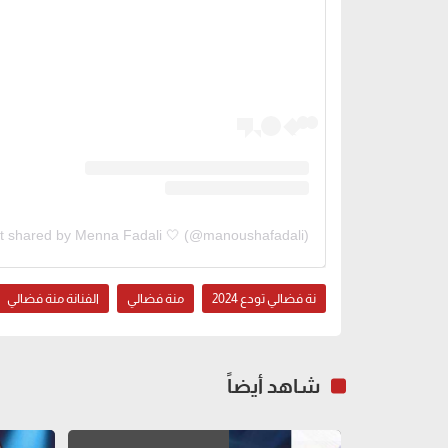
t shared by Menna Fadali 🤍 (@manoushafadali)
نة فضالي تودع 2024
منة فضالي
الفنانة منة فضالي
شاهد أيضاً