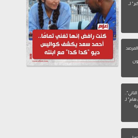
"انا بكبر" لــ
لمرصد
ون
تاني"..
هام" لـ
ة
صيل