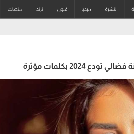
ة
النشرة
ميديا
فنون
ترند
منصات
ع 2024 بكلمات مؤثرة