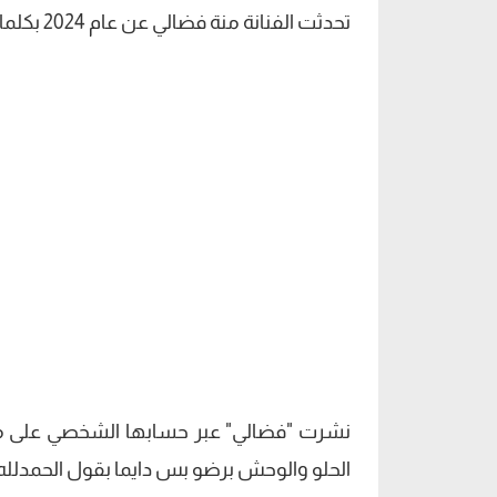
تحدثت الفنانة منة فضالي عن عام 2024 بكلمات مؤثرة، وكشفت عن إصابة والدتها بالسرطان.
نشرت "فضالي" عبر حسابها الشخصي على موق
الحلو والوحش برضو بس دايما بقول الحمدلله 