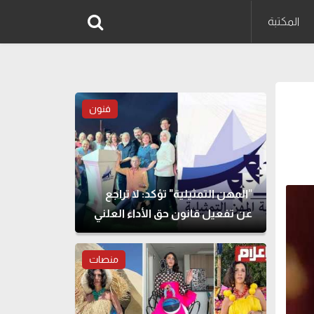
المكتبة
فنون
"المهن التمثيلية" تؤكد: لا تراجع
عن تفعيل قانون حق الأداء العلني
منصات