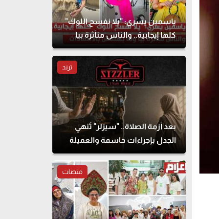
ياسمين يسري: "يلا نفسح اللوك"
كلها إيجابية.. والناس متأثرة بيا
وما بهتمش بالانتقادات
ترند
بعد أزمة الصلاة.. "سيزلر" تُنهي
الجدل بإجراءات حاسمة والعميلة
تحذف المنشور
منصات