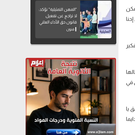
مكن
"المهن التمثيلية" تؤكد:
لا تراجع عن تفعيل
إحنا
قانون حق الأداء العلني
فنون
كير
لها
 في
 يا
يما