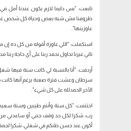
تابعت: "بس دايما لازم يكون عندنا أمل في ا
ظروفنا مش شبه بعض وحياة كل شخص غير التاني 
عاوزينها".
استكملت: "اللي عاوزة أقوله من كل ده إن مف
تاني غيرنا نحاول نحمد ربنا على أي حاجة ربنا مدي
أردفت: "أنا بالنسبة لي كانت سنة فيها شغ
سرطان وعشت فترة صعبة برغم أنها كانت 
الآخر الحمدلله على كل شيء".
اختتمت: "كل سنة وأنتم طيبين وسنة سعيدة 
رب، شكرا لكل حد وقف جنبي أو ساعدني من ب
أكون عند حسن ظنكم في شغلي، شكرا لجمهوري