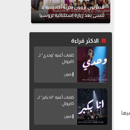
مصريون يروون تجربة أكاديمية لا
تُنسى بعد زيارة استثنائية لروسيا
الاكثر قراءة
كلمات أغنية "وحدي" لــ
كايروكي
فنون
كلمات أغنية "انا بكبر" لــ
كايروكي
يها
فنون