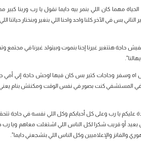
لحياة مهما كان اللي بنمر بيه دايما نقول يا رب وربنا كبير م
بس في الآخر كلنا واحد واحنا اللي بنغير وبنختار حياتنا اللي 
يش حاجة هتتغير غيرنا إحنا بنموت وبيتولد غيرنا في مجتمع وتف
هالنا".
ل اه وسفر وحاجات كتير بس كان فيها اوحش حاجة إني أمي جا
في المستشفي كنت بصور في نفس الوقت ومكنتش بنام يعني
عليكم يا رب وعلى كل أحبابكم وكل اللي نفسه في حاجة تتحقق
عيد أو قريب شكرا لكل الناس اللي اشتغلت معاهم ويا رب دا
 والفانز والإعلاميين وكل الناس اللي بتشجعني دايما".