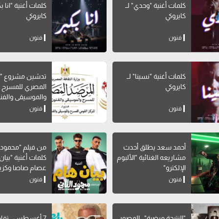
كلمات أغنية "وحدي" لــ
كلمات أغنية 
كايروكي
كايروكي
فنون
فنون
كلمات أغنية "نسينا" لــ
تدشين مشروع "ا
كايروكي
المصري للمسرح
والموسيقى والفن
الشعبية"
فنون
فنون
أحمد سعد يطلق أحدث
من فيلم "محمود ال
مشاريعه الغنائية "الألبوم
كلمات أغنية "بيان 
الإلكترو"
عصام صاصا وكزبر
فنون
فنون
"النتيجة مرضية".. المصور
7 أغسطس.. تفا