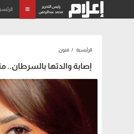
رئيس التحرير
الرئيسي
محمد عبدالرحمن
الرئيسية
فنون
إصابة والدتها بالسرطان.. منة فضالي تود