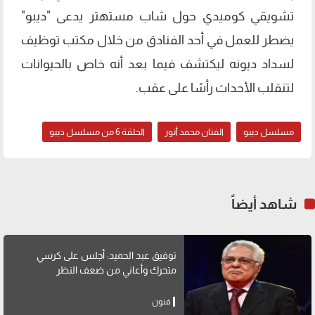
تشويقي كوميدي حول شاب مستهتر يدعى "ديبو"
يضطر للعمل في أحد الفنادق من خلال مكتب توظيف
لسداد ديونه ليكتشف فيما بعد أنه خاص بالحيوانات
لتنقلب الأحداث رأسًا على عقب.
مسلسل ديبو
الفنان محمد أنور
الحلقة 6 من مسلسل ديبو
شاهد أيضاً
توفيق عبد الحميد: أجلس على كرسي
متحرك وأعاني من ضعف النظر
فنون