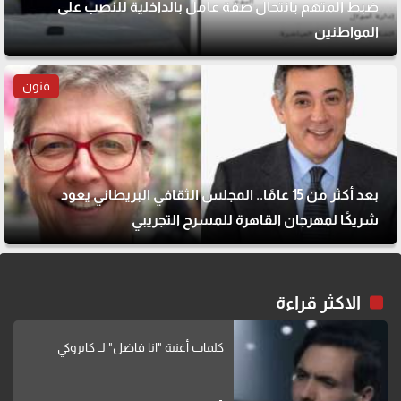
ضبط المتهم بانتحال صفة عامل بالداخلية للنصب على
المواطنين
فنون
بعد أكثر من 15 عامًا.. المجلس الثقافي البريطاني يعود
شريكًا لمهرجان القاهرة للمسرح التجريبي
الاكثر قراءة
كلمات أغنية "انا فاضل" لــ كايروكي