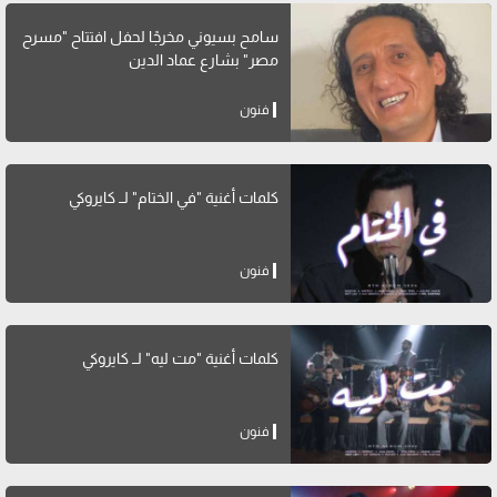
سامح بسيوني مخرجًا لحفل افتتاح "مسرح
مصر" بشارع عماد الدين
فنون
كلمات أغنية "في الختام" لــ كايروكي
فنون
كلمات أغنية "مت ليه" لــ كايروكي
فنون