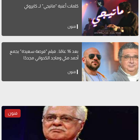
كلمات أغنية "ماتيجي" لــ كايروكي
فنون
بعد 16 عامًا.. فيلم "فرصة سعيدة" يجمع
أحمد مكي وماجد الكدواني مجددًا
فنون
فنون