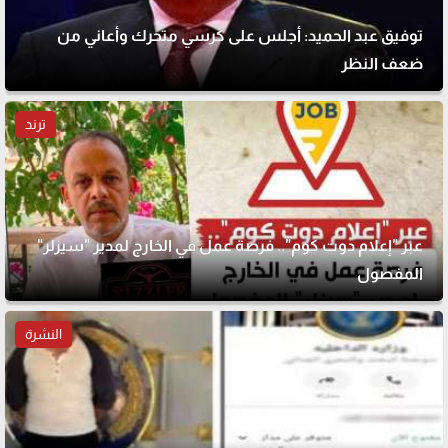
توفيق عبد الحميد: أجلس على كرسي متحرك وأعاني من
ضعف النظر
ترند
عبر "إعلام دوت كوم".. فرصة عمل في الخارج لمدير "سيزلر"
المفصول
النشرة