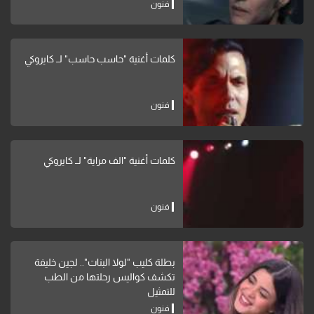
فنون
كلمات أغنية "حاسب حاسب" لــ كايروكي
فنون
كلمات أغنية "الف مراية" لــ كايروكي
فنون
بطلة كليب "لولا البنات".. لجين خليفة
تكشف كواليس رحلتها من الطب
للتمثيل
فنون