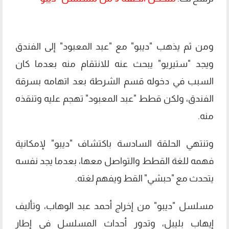
ومن ثم يذهب "ديبو" مع "عبد المعبود" إلى الفندق
ويجد "ستيريو" يبحث عنه للانتقام منه بعدما كان
السبب في دخوله قسم الشرطة بعد اتهامه بسرقة
الفندق، ولكن قطط "عبد المعبود" تهجم عليه وتنقذه
منه.
وتنتهي الحلقة السادسة باكتشاف "ديبو" لإمكانية
فهمه للغة القطط والتواصل معها، بعدما يجد نفسه
يتحدث مع "حبشي" القط ويفهم لغته.
مسلسل "ديبو" من إخراج أحمد عبد الوهاب، وتأليف
إيهاب بليبل، وتدور أحداث المسلسل في إطار