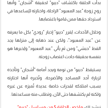
بدأت الحلقة باكتشاف "ديبو" لحقيقة "أشجان" وأنها
روح زوجة "عبد المعبود" الراحلة، واختارته ليُساعدها في
استرداد حقها ممن قاموا باغتصابها.
وخلال الأحداث، يُقرر "ديبو" إخبار "رودي" بكل ما يعرفه
عن "عبد المعبود"، ولكن عند ذهابه إلى منزلها يجد
القط "حبشي" ومن ثم يأتي "عبد المعبود" ويُخبرها هو
بنفسه بحقيقة حادث اغتصاب زوجته.
يستيقظ "ديبو" من نومه ويجد أمامه "أشجان" وتأخذه
لزيارة أحد المساجد والأضرحة، وتُخبره أنها اختارته
بسبب امتلاكه لقدرات خاصة عديدة تُميزه عن غيره
ولكنه لم يكتشفها حتى الآن، وتطلب منه مساعدتها.
ملخص الحلقة 5 من مسلسل "ديبو"
نرشح لك: