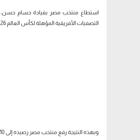
التصفيات الأفريقية المؤهلة لكأس العالم 2026 .
وبهذه النتيجة رفع منتخب مصر رصيده إلى 10 نقاط فى المركز الأول، بينما قفز منتخب غينيا بيساو إلى 6 نقاط.