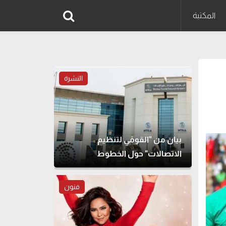
المكتبة
النشرة
بيان من "القومي لتنظيم
الاتصالات" حول الخطوط
المسجلة بأسماء مواطنين دون
علمهم
فنون