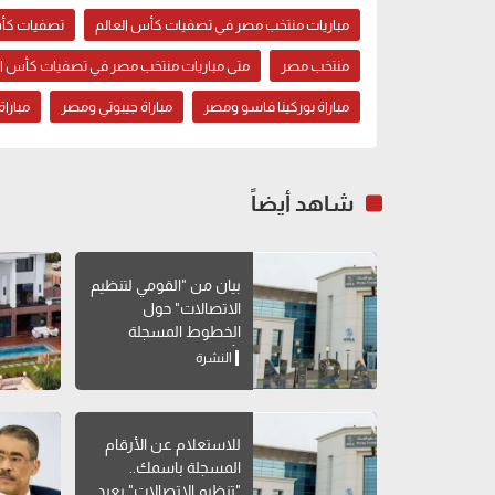
مباريات منتخب مصر في تصفيات كأس العالم
تصفيات كأس ا
منتخب مصر
متى مباريات منتخب مصر في تصفيات كأس العالم
مباراة بوركينا فاسو ومصر
مباراة جيبوتي ومصر
مباراة
شاهد أيضاً
بيان من "القومي لتنظيم
الاتصالات" حول
الخطوط المسجلة
بأسماء مواطنين دون
النشرة
علمهم
للاستعلام عن الأرقام
المسجلة باسمك..
"تنظيم الاتصالات" يعيد