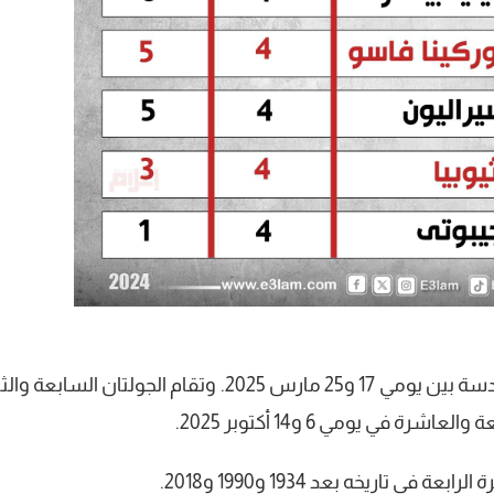
وتستمر الفعاليات بالجولتين الخامسة والسادسة بين يومي 17 و25 مارس 2025. وتقام الجولتان الس
تاريخه بعد 1934 و1990 و2018.