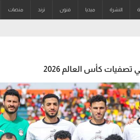
ة
النشرة
ميديا
فنون
ترند
منصات
صفيات كأس العالم 2026