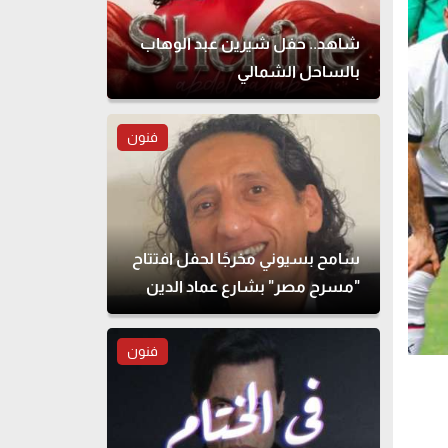
شاهد.. حفل شيرين عبد الوهاب
بالساحل الشمالي
فنون
سامح بسيوني مخرجًا لحفل افتتاح
"مسرح مصر" بشارع عماد الدين
فنون