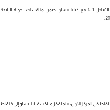
استطاع منتخب مصر بقيادة حسام حسن، التعادل 1 -1 مع غينيا بيساو، ضمن منافسات الجولة الر