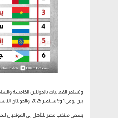
بين يومي 1 و9 سبتمبر 2025. والجولتان التاسعة والعاشرة في يومي 6 و14 أكتوبر 2025.
يسعى منتخب مصر للتأهل إلى المونديال للمرة الرابعة في 