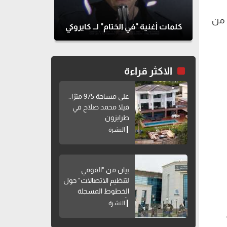
ابعة من
كلمات أغنية "في الختام" لــ كايروكي
الاكثر قراءة
على مساحة 975 مترًا..
فيلا محمد صلاح في
طرابزون
النشرة
بيان من "القومي
لتنظيم الاتصالات" حول
الخطوط المسجلة
بأسماء مواطنين دون
النشرة
علمهم