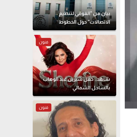
بيان من "القومي لتنظيم
الاتصالات" حول الخطوط
المسجلة بأسماء مواطنين دون
علمهم
فنون
شاهد.. حفل شيرين عبد الوهاب
بالساحل الشمالي
فنون