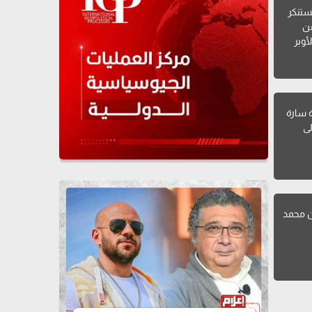
ستنكر
عن
أوبر
ة سارة
 إلى
ن محمد