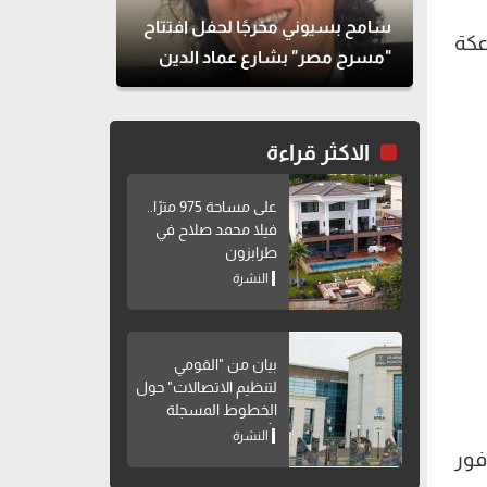
سامح بسيوني مخرجًا لحفل افتتاح
عكة
"مسرح مصر" بشارع عماد الدين
الاكثر قراءة
على مساحة 975 مترًا..
فيلا محمد صلاح في
طرابزون
النشرة
بيان من "القومي
لتنظيم الاتصالات" حول
الخطوط المسجلة
بأسماء مواطنين دون
النشرة
علمهم
فور