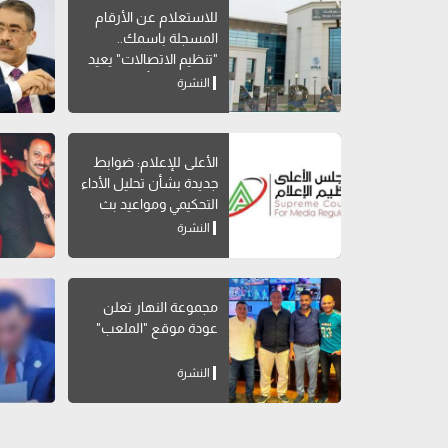
للاستعلام عن الأرقام
المسجلة باسمك..
"تنظيم الاتصالات" يعيد
إتاحة خدمة "أرقامي" عبر
النشرة
My NTRA
الأعلى للإعلام: ضوابط
جديدة بشأن تحليل الأداء
التحكيمي ومواعيد بث
البرامج الرياضية
النشرة
مجموعة النهار تعلن
عودة موقع "الملعب"
النشرة