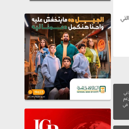
لتي
دني
رغم
 في