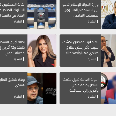
وزارة الدولة للإعلام تدعو
نقابة الصحفيين ت
إلى الاستخدام المسؤول
السلوك الصادر 
لصفحات التواصل
الفتاة في واقعة ال
الاجتماعي
النشرة
النشرة
نهاد أبو القمصان تكشف
إحالة أوراق المنتج
سبب تأخر إعلان طلاق
خليفة و12 آخرين
هنادي مهنا وأحمد خالد
فضيلة المفتي
صالح
النشرة
النشرة
النيابة العامة تحيل متهمًا
وفاة شقيق الفنا
بانتحال صفة قاضٍ
هنيدي
وآخرين إلى المحاكمة
النشرة
النشرة