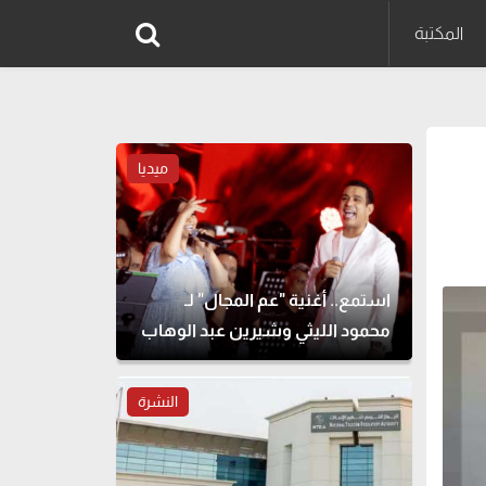
المكتبة
ميديا
استمع.. أغنية "عم المجال" لـ
محمود الليثي وشيرين عبد الوهاب
النشرة