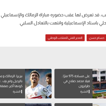
تخب، قد تعرض لها عقب حضوره مباراة الزمالك والإسماعيلي ا
لي باستاد الإسماعيلية وانتهت بالتعادل السلبي.
حسام حسن
المدير الفني للمنتخب الوطني
على مساحة 975 مترًا..
بيزيرا: الزمالك وع
فيلا محمد صلاح في
بالرحيل ولم يفِ.. 
طرابزون
كونها أكبر صفقة
تاريخه
النشرة
النشرة