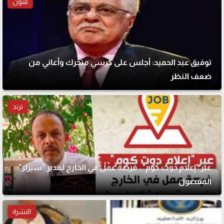
فنون
توفيق عبد الحميد: أجلس على كرسي متحرك وأعاني من
ضعف النظر
ترند
عبر "إعلام دوت كوم".. فرصة عمل في الخارج لمدير "سيزلر"
المفصول
النشرة