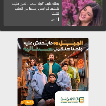
بطلة كليب "لولا البنات".. لجين خليفة
تكشف كواليس رحلتها من الطب
للتمثيل
فنون