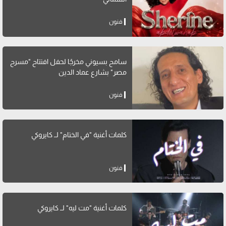
فنون
سامح بسيوني مخرجًا لحفل افتتاح "مسرح
مصر" بشارع عماد الدين
فنون
كلمات أغنية "في الختام" لــ كايروكي
فنون
كلمات أغنية "مت ليه" لــ كايروكي