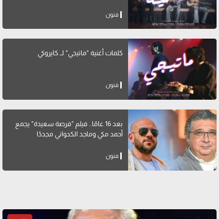
فنون
كلمات أغنية "ماتيجي" لــ كايروكي
فنون
بعد 16 عامًا.. فيلم "فرصة سعيدة" يجمع
أحمد مكي وماجد الكدواني مجددًا
فنون