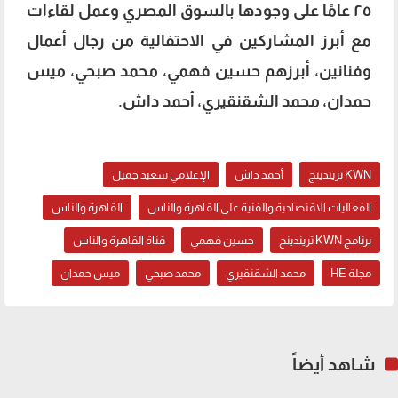
٢٥ عامًا على وجودها بالسوق المصري وعمل لقاءات
مع أبرز المشاركين في الاحتفالية من رجال أعمال
وفنانين، أبرزهم حسين فهمي، محمد صبحي، ميس
حمدان، محمد الشقنقيري، أحمد داش.
KWN تريندينج
أحمد داش
الإعلامي سعيد جميل
الفعاليات الاقتصادية والفنية على القاهرة والناس
القاهرة والناس
برنامج KWN تريندينج
حسين فهمي
قناة القاهرة والناس
مجلة HE
محمد الشقنقيري
محمد صبحي
ميس حمدان
شاهد أيضاً