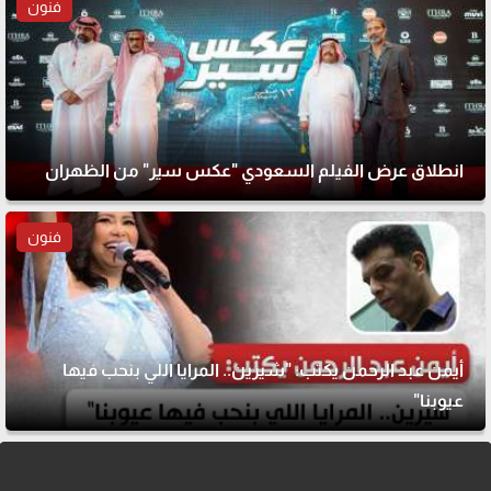
فنون
انطلاق عرض الفيلم السعودي "عكس سير" من الظهران
فنون
أيمن عبد الرحمن يكتب: "شيرين.. المرايا اللي بنحب فيها
عيوبنا"