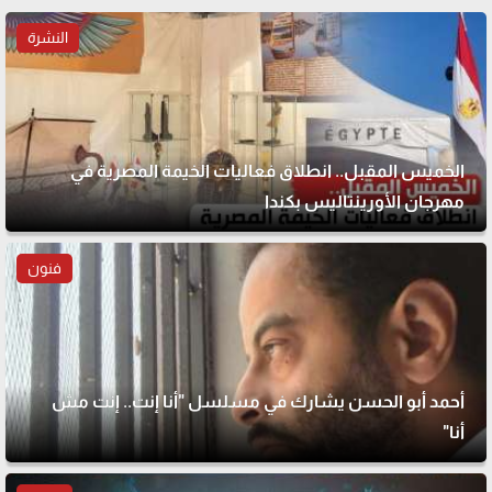
النشرة
الخميس المقبل.. انطلاق فعاليات الخيمة المصرية في
مهرجان الأورينتاليس بكندا
فنون
أحمد أبو الحسن يشارك في مسلسل "أنا إنت.. إنت مش
أنا"