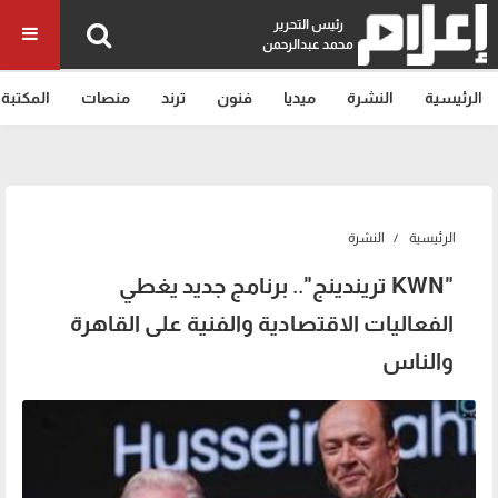
رئيس التحرير
محمد عبدالرحمن
الرئيسية
النشرة
ميديا
فنون
ترند
منصات
المكتبة
الرئيسية
النشرة
"KWN تريندينج".. برنامج جديد يغطي
الفعاليات الاقتصادية والفنية على القاهرة
والناس