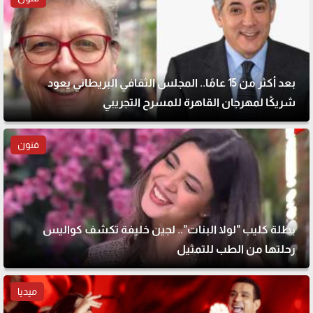
بعد أكثر من 15 عامًا.. المجلس الثقافي البريطاني يعود
شريكًا لمهرجان القاهرة للمسرح التجريبي
فنون
بطلة كليب "لولا البنات".. لجين خليفة تكشف كواليس
رحلتها من الطب للتمثيل
ميديا