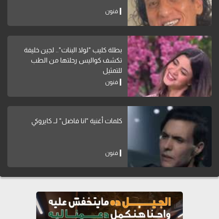
فنون
بطلة كليب "لولا البنات".. لجين خليفة
تكشف كواليس رحلتها من الطب
للتمثيل
فنون
كلمات أغنية "انا فاضل" لــ كايروكي
فنون