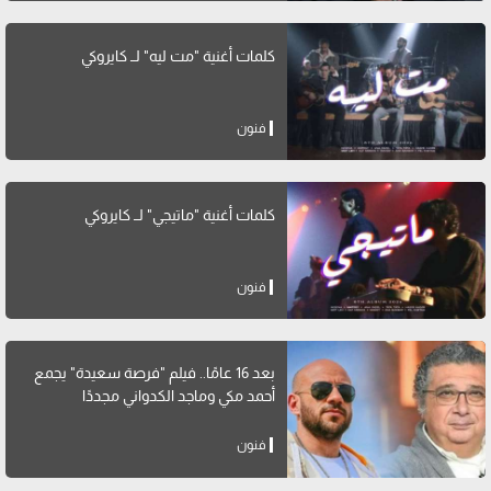
كلمات أغنية "مت ليه" لــ كايروكي
فنون
كلمات أغنية "ماتيجي" لــ كايروكي
فنون
بعد 16 عامًا.. فيلم "فرصة سعيدة" يجمع
أحمد مكي وماجد الكدواني مجددًا
فنون