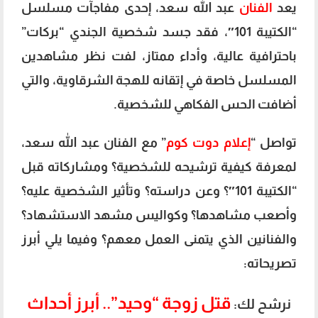
يعد
الفنان
عبد الله سعد، إحدى مفاجآت مسلسل
“الكتيبة 101″، فقد جسد شخصية الجندي “بركات”
باحترافية عالية، وأداء ممتاز، لفت نظر مشاهدين
المسلسل خاصة في إتقانه للهجة الشرقاوية، والتي
أضافت الحس الفكاهي للشخصية.
تواصل “
إعلام دوت كوم
” مع الفنان عبد الله سعد،
لمعرفة كيفية ترشيحه للشخصية؟ ومشاركاته قبل
“الكتيبة 101″؟ وعن دراسته؟ وتأثير الشخصية عليه؟
وأصعب مشاهدها؟ وكواليس مشهد الاستشهاد؟
والفنانين الذي يتمنى العمل معهم؟ وفيما يلي أبرز
تصريحاته:
قتل زوجة “وحيد”.. أبرز أحداث
نرشح لك: