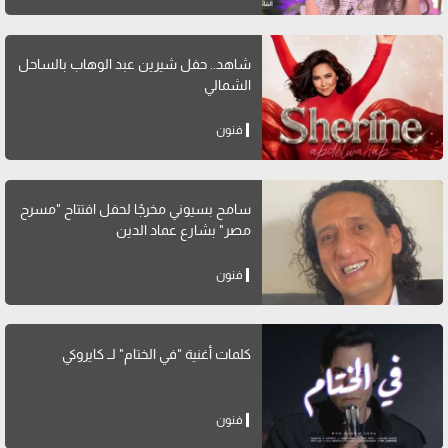
شاهد.. حفل شيرين عبد الوهاب بالساحل
الشمالي
فنون
سامح بسيوني مخرجًا لحفل افتتاح "مسرح
مصر" بشارع عماد الدين
فنون
كلمات أغنية "في الختام" لــ كايروكي
فنون