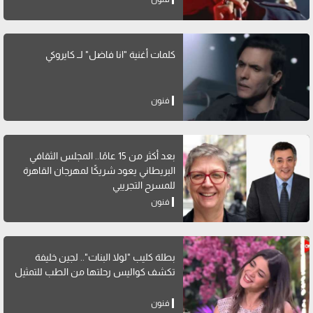
كلمات أغنية "انا فاضل" لــ كايروكي
فنون
بعد أكثر من 15 عامًا.. المجلس الثقافي
البريطاني يعود شريكًا لمهرجان القاهرة
للمسرح التجريبي
فنون
بطلة كليب "لولا البنات".. لجين خليفة
تكشف كواليس رحلتها من الطب للتمثيل
فنون