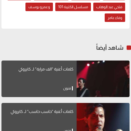
فتحي عبد الوهاب
مسلسل الكتيبة 101
وعمرو يوسف
وفاء عامر
شاهد أيضاً
كلمات أغنية "الف مراية" لــ كايروكي
فنون
كلمات أغنية "حاسب حاسب" لــ كايروكي
فنون