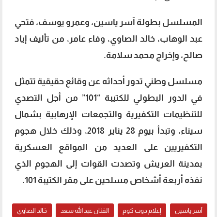
المسلسل بطولة آسر ياسين، وعمرو يوسف، فتحي
عبد الوهاب، خالد الصاوي، وفاء عامر، من تأليف إياد
صالح، وإخراج محمد سلامة.
مسلسل وطني تدور أحداثه عن وقائع حقيقية تتمثل
في الدور البطولي للكتيبة “101” من أجل التصدي
للتنظيمات التكفيرية والتجمعات الإرهابية بشمال
سيناء، وتبدأ بيوم 28 يناير 2018، وذلك خلال هجوم
التكفيريين على العديد من المواقع العسكرية
بمدينة العريش وتصدت القوات إلى الهجوم الذي
نفذه أربعة أشخاص مسلحين على مقر الكتيبة 101.
آسر ياسين
إعلام دوت كوم
الفنان عبد الله سعد
خالد الصاوي