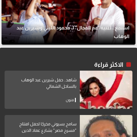
استمع.. أغنية "عم المجال" لـ محمود الليثي وشيرين عبد
الوهاب
الاكثر قراءة
شاهد.. حفل شيرين عبد الوهاب
بالساحل الشمالي
فنون
سامح بسيوني مخرجًا لحفل افتتاح
"مسرح مصر" بشارع عماد الدين