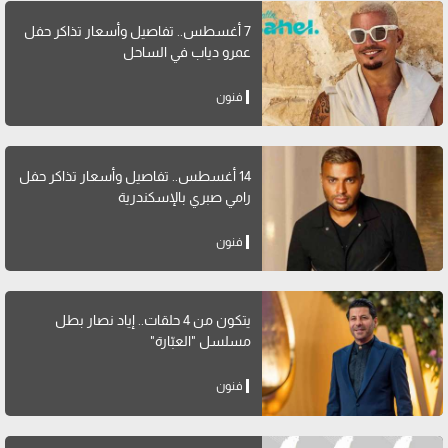
7 أغسطس.. تفاصيل وأسعار تذاكر حفل
عمرو دياب في الساحل
فنون
14 أغسطس.. تفاصيل وأسعار تذاكر حفل
رامي صبري بالإسكندرية
فنون
يتكون من 4 حلقات.. إياد نصار بطل
مسلسل "العبّارة"
فنون