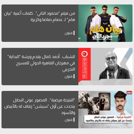
من فيلم "محمود التاني".. كلمات أغنية "بيان
هام" لـ عصام صاصا وكزبرة
فنون
للشباب.. أحمد كمال يقدم ورشة "البداية"
في مهرجان القاهرة الدولي للمسرح
التجريبي
فنون
"النتيجة مرضية".. المصور عوني البطل
يتحدث عن أول "سيشن" زفاف له بالأبيض
والأسود
فنون