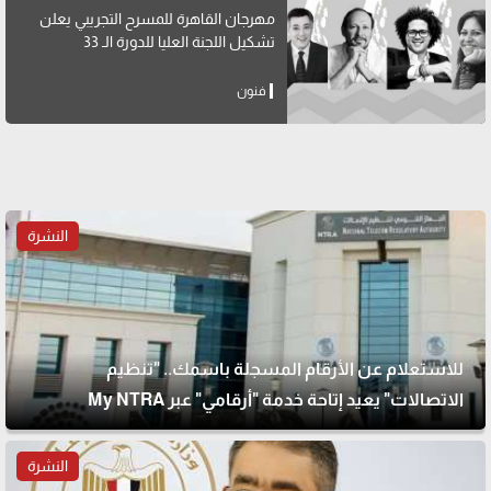
مهرجان القاهرة للمسرح التجريبي يعلن
تشكيل اللجنة العليا للدورة الـ 33
فنون
النشرة
للاستعلام عن الأرقام المسجلة باسمك.. "تنظيم
الاتصالات" يعيد إتاحة خدمة "أرقامي" عبر My NTRA
النشرة