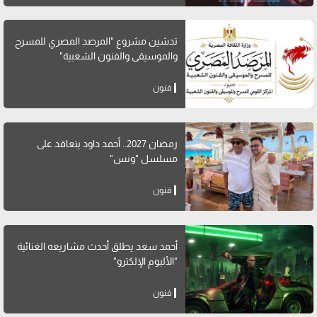
تدشين مشروع "المرصد المصري للمسرح
والموسيقى والفنون الشعبية"
فنون
رمضان 2027.. أحمد داود يتعاقد على
مسلسل "ونس"
فنون
أحمد سعد يطلق أحدث مشاريعه الغنائية
"الألبوم الإلكترو"
فنون