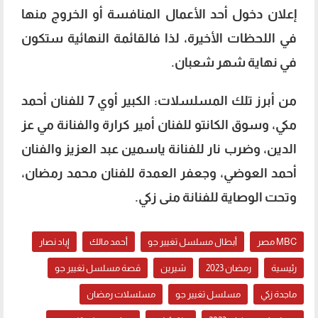
إعلان دخول أحد الأعمال المنافسة أو الخروج منها
في اللحظات الأخيرة، لذا فالقائمة النهائية ستكون
في نهاية شهر شعبان.
من أبرز تلك المسلسلات: الكبير أوي 7 للفنان أحمد
مكي، وسوق الكانتو للفنان أمير كرارة والفنانة مي عز
الدين، وضرب نار للفنانة ياسمين عبد العزيز والفنان
أحمد العوضي، وجعفر العمدة للفنان محمد رمضان،
وتحت الوصاية للفنانة منى زكي.
MBC مصر
أبطال مسلسل تغيير جو
أحمد مالك
إياد نصار
رئيسية
رمضان 2023
شيرين
قصة مسلسل تغيير جو
ماجدة زكي
مسلسل تغيير جو
مسلسلات رمضان