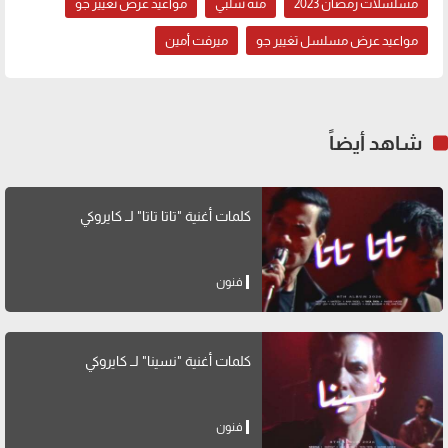
مسلسلات رمضان 2023
منة شلبي
مواعيد عرض تغيير جو
مواعيد عرض مسلسل تغيير جو
ميرفت أمين
شاهد أيضاً
كلمات أغنية "تاتا تاتا" لــ كايروكي
فنون
كلمات أغنية "نسينا" لــ كايروكي
فنون