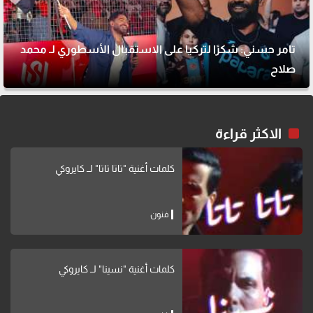
تامر حسني: شكرًا لتركيا على الاستقبال الأسطوري لـ محمد
صلاح
الاكثر قراءة
كلمات أغنية "تاتا تاتا" لــ كايروكي
فنون
كلمات أغنية "نسينا" لــ كايروكي