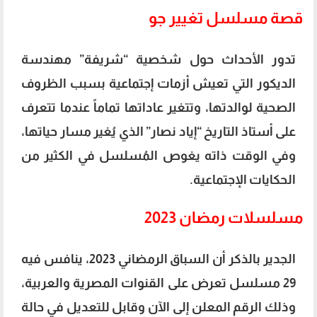
قصة مسلسل تغيير جو
تدور الأحداث حول شخصية “شريفة” مهندسة
الديكور التي تعيش أزمات إجتماعية بسبب الظروف
الصحية لوالدتها، وتتغير عاداتها تماماً عندما تتعرف
على أستاذ التاريخ “إياد نصار” الذي يُغير مسار حياتها،
وفي الوقت ذاته يغوص المُسلسل في الكثير من
الحكايات الإجتماعية.
مسلسلات رمضان 2023
الجدير بالذكر أن السباق الرمضاني 2023، ينافس فيه
29 مسلسل تعرض على القنوات المصرية والعربية،
وذلك الرقم المعلن إلى الآن وقابل للتعديل في حالة