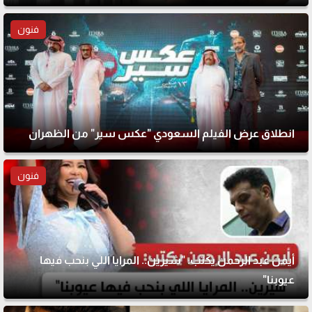
فنون
انطلاق عرض الفيلم السعودي "عكس سير" من الظهران
فنون
أيمن عبد الرحمن يكتب: "شيرين.. المرايا اللي بنحب فيها
عيوبنا"