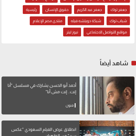
جعفر توك
جعفر عبد الكريم
حقوق الإنسان
رئيسية
شباب توك
شبكة دويتشه فيله
منتدى مصر للإعلام
مواقع التواصل الاجتماعي
نيوز ليتر
شاهد أيضاً
أحمد أبو الحسن يشارك في مسلسل "أنا
إنت.. إنت مش أنا"
فنون
انطلاق عرض الفيلم السعودي "عكس
سير" من الظهران