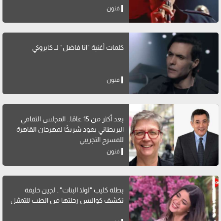
فنون
كلمات أغنية "انا فاضل" لــ كايروكي
فنون
بعد أكثر من 15 عامًا.. المجلس الثقافي
البريطاني يعود شريكًا لمهرجان القاهرة
للمسرح التجريبي
فنون
بطلة كليب "لولا البنات".. لجين خليفة
تكشف كواليس رحلتها من الطب للتمثيل