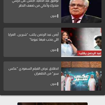
توفيق عبد الحميد: أجلس على كرسي
متحرك وأعاني من ضعف النظر
فنون
أيمن عبد الرحمن يكتب: "شيرين.. المرايا
اللي بنحب فيها عيوبنا"
فنون
انطلاق عرض الفيلم السعودي "عكس
سير" من الظهران
فنون