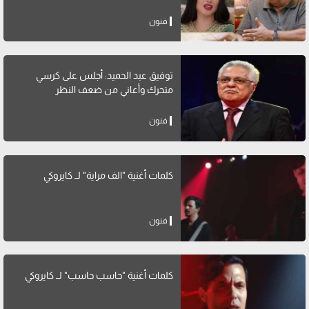
فنون
توفيق عبد الحميد: أجلس على كرسي
متحرك وأعاني من ضعف النظر
فنون
كلمات أغنية "الف مراية" لــ كايروكي
فنون
كلمات أغنية "حاسب حاسب" لــ كايروكي