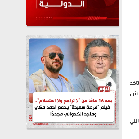
اخد
لتش
 دي هي اللي