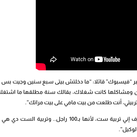
ر “فيسبوك” قائلا: “ما دخلتش بيتى سبع سنين وجيت بس ت
ومشاكلها كانت شغلاك، بقالك سنة مطلقها ما اشتغ
بيتي، أنت طلعت من بيت مامي على بيت مراتك”.
ثم رد عليه حسام حبيب قائلا: “أنا ليا الشرف إني تربية ست، لأنها بـ100 راجل.. وتربية الست
لوكيل”.