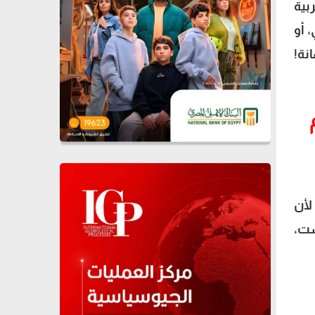
بية
 أو
نة!
لأن
ست،