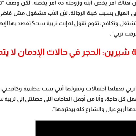
ن هناك أمر يخص ابنه وزوجته ده أمر يخصه، لكن وصف “تر
ربي العيال بسبب خيبة الرجالة، لأن الأب مشغول مش فاضي،
 تشتغل وتكافح، تقوم تقول له إنت تربية ست؟ تقصد بها الإها
فت تربي”.
 شيرين: الحجر في حالات الإدمان لا يتم
ربي نعملها احتفالات ونقولها أنتي ست عظيمة وكافحتي، 
كل حاجة، وأنا من أجمل الحاجات اللي حصلتلي إني تربية 
 أربع عيال والشارع كله بيحترمها”.