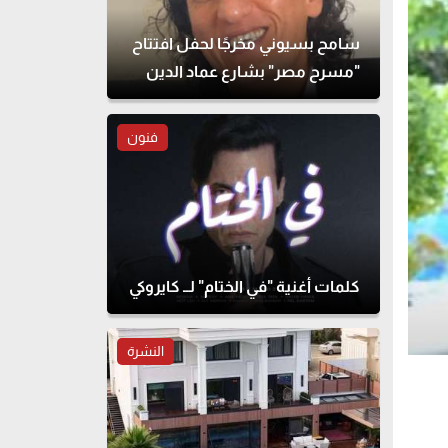
سامح بسيوني مخرجًا لحفل افتتاح
"مسرح مصر" بشارع عماد الدين
فنون
كلمات أغنية "في الختام" لــ كايروكي
النشرة