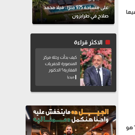
على مساحة 975 مترًا.. فيلا محمد
يها
صلاح في طرابزون
الاكثر قراءة
كيف بدأت رحلة مركز
المنصورة للحفريات
الفقارية؟ الدكتور
هشام سلام يوضح
ميديا
 هو