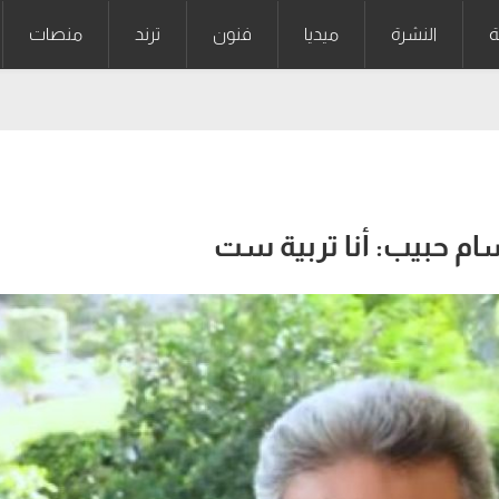
ة
النشرة
ميديا
فنون
ترند
منصات
م حبيب: أنا تربية ست