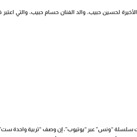
أخيرة لحسين حبيب، والد الفنان حسام حبيب، والتي اعتبر ف
سلسلة “ونس” عبر “يوتيوب”، إن وصف “تربية واحدة ست”