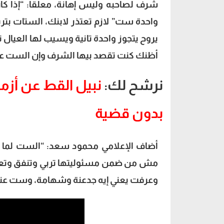
شرف لصاحبه وليس إهانة، معلقا: “إذا كا
واحدة ست” لازم تعتذر لابنك، الستات بت
يروح يتجوز واحدة تانية ويسيب لها العيال
أظنك كنت تقصد بيها الشرف وإن الست عر
نرشح لك:
نبيل القط عن أزمة
بدون قضية
أضاف الإعلامي محمود سعد: “الست لما ت
مش من ضمن مسئوليتها تربي وتنفق وتعمل 
وعرفت يعني إيه جدعنة وشهامة، وست عندها