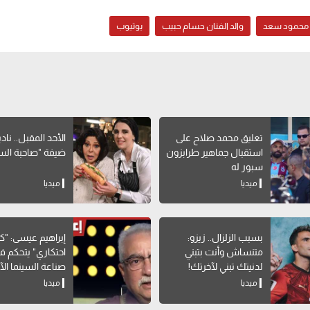
محمود سعد
والد الفنان حسام حبيب
يوتيوب
تعليق محمد صلاح على
الأحد المقبل.. ناد
استقبال جماهير طرابزون
ضيفة "صاحبة الس
سبور له
ميديا
ميديا
بسبب الزلزال.. زيزو:
إبراهيم عيسى: "ك
متنساش وأنت بتبني
احتكاري" يتحكم ف
لدنيتك تبني لآخرتك!
صناعة السينما الآ
ميديا
ميديا