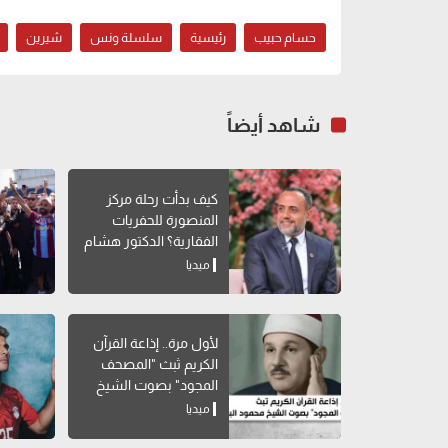
حسام حبيب
رئيسية
سلسلة ونس
شيرين
شاهد أيضاً
كيف بدأت رحلة مركز
المنصورة للحفريات
الفقارية؟ الدكتور هشام
سلام يوضح
ميديا
لأول مرة.. إذاعة القرآن
الكريم ثبث "المصحف
المجود" بصوت الشيخ
محمود البنا
ميديا