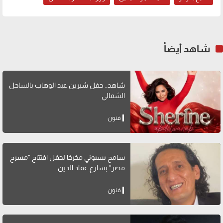
شاهد أيضاً
شاهد.. حفل شيرين عبد الوهاب بالساحل
الشمالي
فنون
سامح بسيوني مخرجًا لحفل افتتاح "مسرح
مصر" بشارع عماد الدين
فنون