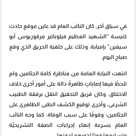
في سياق آخر، كان النائب العام قد عاين موقع حادث
كنيسة “الشهيد العظيم فيلوباتير مرقوريوس أبو
سيفين” بإمبابة، وذلك على خلفية الحريق الذي وقع
صباح اليوم.
انتهت النيابة العامة من مناظرة كافة الجثامين ولم
تلحظْ فيها إصاباتٍ ظاهرةً دالة على أمور أخرى خلاف
الاختناق. وكان فريق التحقيق انتقل برفقة الطبيب
الشرعى، وأجرى توقيع الكشف الطبى الظاهرى على
الجثامين؛ وقوفًا على سبب الوفاة، كما وجه النائب
العام بسرعة إنهاء إجراءات الصفة التشريحيَّة
وتسليمها فورًا لذويهِم لدفنِها.