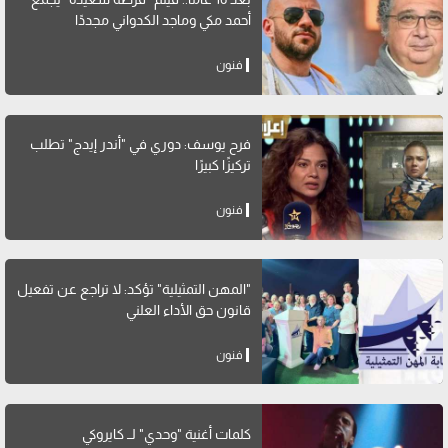
أحمد مكي وماجد الكدواني مجددًا
فنون
فرح يوسف: دوري في "أندر إيدج" تطلب
تركيزًا كبيرًا
فنون
"المهن التمثيلية" تؤكد: لا تراجع عن تفعيل
قانون حق الأداء العلني
فنون
كلمات أغنية "وحدي" لــ كايروكي