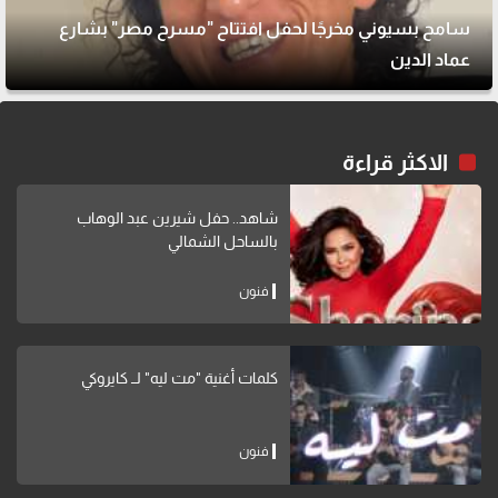
سامح بسيوني مخرجًا لحفل افتتاح "مسرح مصر" بشارع
عماد الدين
الاكثر قراءة
شاهد.. حفل شيرين عبد الوهاب
بالساحل الشمالي
فنون
كلمات أغنية "مت ليه" لــ كايروكي
فنون