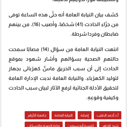
كشف بيان النيابة العامة أنه حتَّى هذه الساعة توفى
من جرَّاء الحادث (41) شخصًا، وأصيب (16)، من بينهم
ضابطان وفردا شرطة.
انتهت النيابة العامة من سؤال (14) مصابًا سمحت
حالتهم الصحية بسؤالهم وأشار شهود بموقع
الحادث إلى أن سبب الحريق ماسٌّ كهرُبائى بجهاز
لتوليد الكهرُباء، والنيابة العامة ندبت الإدارة العامة
لتحقيق الأدلة الجنائية لرفع الآثار لبيان سبب الحادث
وكيفية وقوعِهِ.
أ.د أحمد الطيب
إمبابة
النيابة العامة
جامعة الأزهر
شيخ الازهر
كنيسة أبو سيفين
وزارة الصحة والاسكان