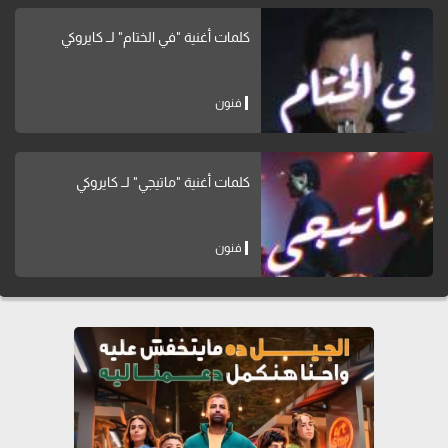
كلمات أغنية "في الختام" لــ كايروكي
فنون
كلمات أغنية "ماتيجي" لــ كايروكي
فنون