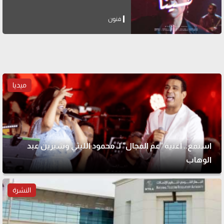
فنون
ميديا
استمع.. أغنية "عم المجال" لـ محمود الليثي وشيرين عبد
الوهاب
النشرة