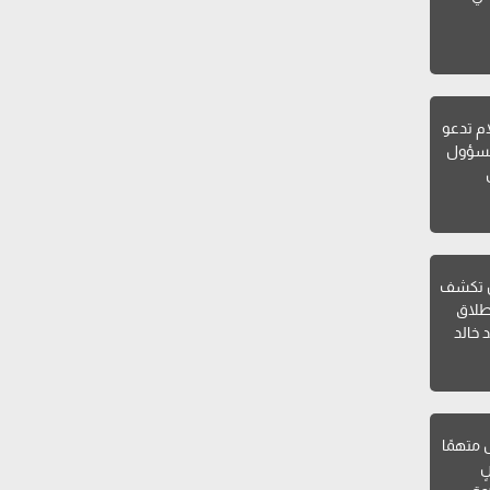
ام تدعو
لمسؤول
ن تكشف
طلاق
 خالد
ل متهمًا
ٍ