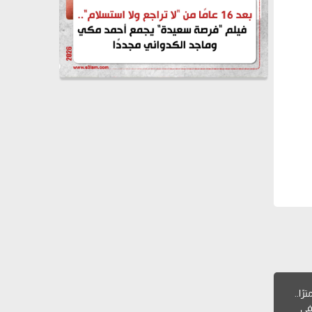
مساحة 975 مترًا..
في