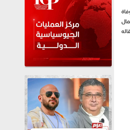
فاة
مال
اله