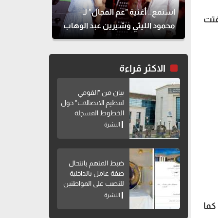
استمع.. أغنية "عم المجال" لـ
فتت
محمود الليثي وشيرين عبد الوهاب
الاكثر قراءة
بيان من "القومي
لتنظيم الاتصالات" حول
الخطوط المسجلة
بأسماء مواطنين دون
النشرة
علمهم
ضبط المتهم بانتحال
صفة عامل بالداخلية
للنصب على المواطنين
النشرة
هبي، كما