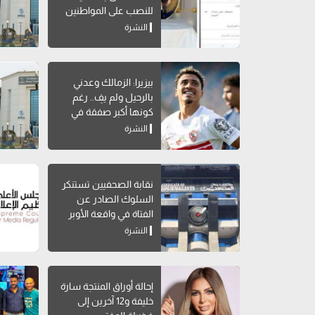
للنصب على المواطنين
النشرة
بيزيرا: الزمالك وعدني
بالرحيل ولم يفِ.. رغم
كونها أكبر صفقة في
تاريخه
النشرة
نقابة الصحفيين تستنكر
السلوك الصادر عن
الفتاة في واقعة الأوبر
النشرة
إحالة أوراق المنتجة سارة
خليفة و12 آخرين إلى