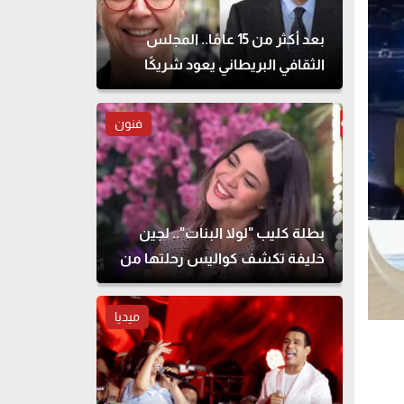
بعد أكثر من 15 عامًا.. المجلس
الثقافي البريطاني يعود شريكًا
لمهرجان القاهرة للمسرح التجريبي
فنون
بطلة كليب "لولا البنات".. لجين
خليفة تكشف كواليس رحلتها من
الطب للتمثيل
ميديا