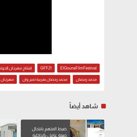
ElGounaFilmFestival
GFF21
افتتاح مهرجان الجونة
محمد رمضان
محمد رمضان بعربية نمبر وان
مهرجان ا
شاهد أيضاً
ضبط المتهم بانتحال
صفة عامل بالداخلية