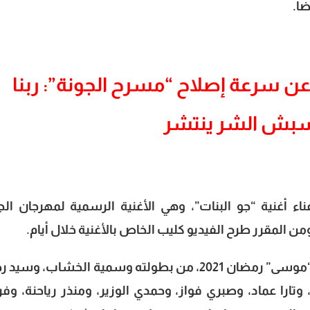
ضا.
 سرعة إصلاح “مسرح الجونة”: ربنا
بش الشر ينتشر
 أغنية “جو البنات”، وهي الأغنية الرسمية لمهرجان الج
ن المقرر طرح الفيديو كليب الخاص بالأغنية خلال أيام.
يذكر أن آخر أعمال محمد رمضان مسلسل “موسى” رمضان 2021، من بطولته وسمية الخشاب، و
تارا عماد، وصبري فواز، وحمدي الوزير، ومنذر رياحنة، وفر