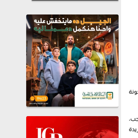
ونة
سيد رجب،
يدة