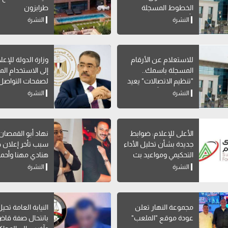
الخطوط المسجلة
طرابزون
بأسماء مواطنين دون
النشرة
النشرة
علمهم
للاستعلام عن الأرقام
وزارة الدولة للإعل
المسجلة باسمك..
إلى الاستخدام ا
"تنظيم الاتصالات" يعيد
لصفحات التواصل
إتاحة خدمة "أرقامي" عبر
الاجتماعي
النشرة
النشرة
My NTRA
الأعلى للإعلام: ضوابط
نهاد أبو القمصا
جديدة بشأن تحليل الأداء
سبب تأخر إعلان 
التحكيمي ومواعيد بث
هنادي مهنا وأحمد
البرامج الرياضية
صالح
النشرة
النشرة
مجموعة النهار تعلن
النيابة العامة تحي
عودة موقع "الملعب"
بانتحال صفة قاض