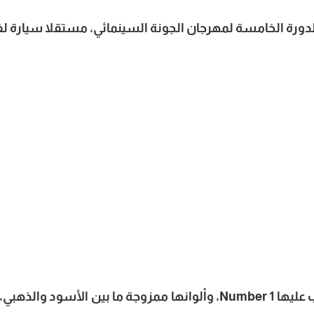
لدورة الخامسة لمهرجان الجونة السينمائي، مستقلا سيارة ل
السيارة التي نزل منها محمد رمضان مكتوب عليها Number 1، وألوانها ممزوجة ما بين الأسود والذ