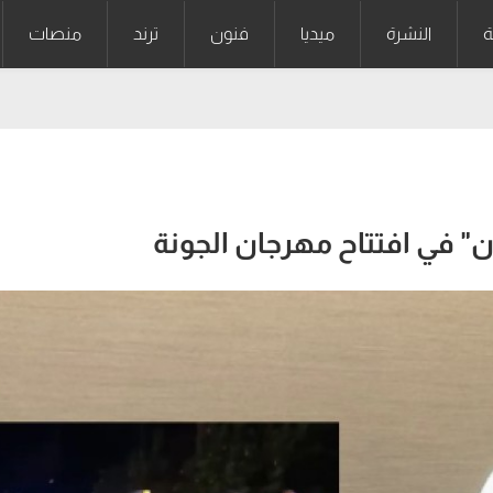
ة
النشرة
ميديا
فنون
ترند
منصات
ن" في افتتاح مهرجان الجونة