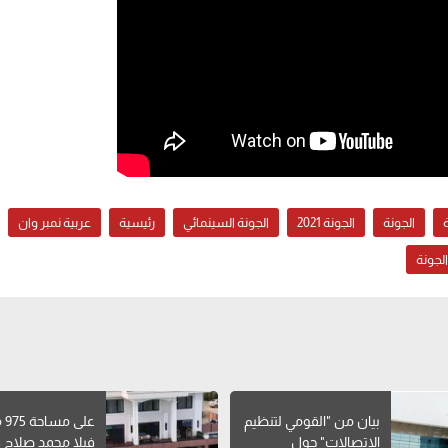
الجونة
الجونة 2021
الجونة السينمائي
رئيسية
عربية نمبر وان
لجونة
بيان من "القومي لتنظيم
على 
الاتصالات" حول
فيلا محمد صلاح 