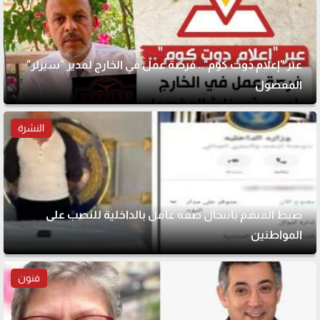
عبر "إعلام دوت كوم".. فرصة عمل في الخارج لمدير "سيزلر"
المفصول
النشرة
ضبط المتهم بانتحال صفة عامل بالداخلية للنصب على
المواطنين
فنون