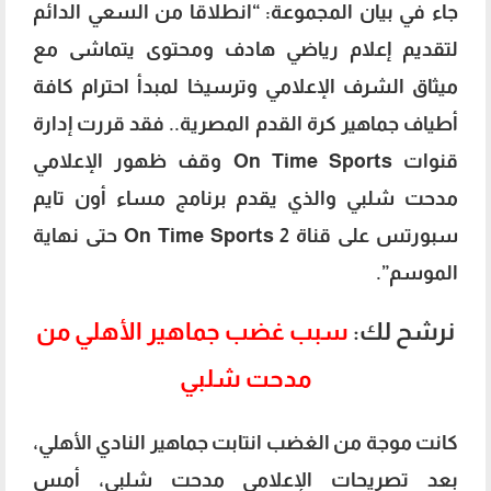
جاء في بيان المجموعة: “انطلاقا من السعي الدائم
لتقديم إعلام رياضي هادف ومحتوى يتماشى مع
ميثاق الشرف الإعلامي وترسيخا لمبدأ احترام كافة
أطياف جماهير كرة القدم المصرية.. فقد قررت إدارة
قنوات On Time Sports وقف ظهور الإعلامي
مدحت شلبي والذي يقدم برنامج مساء أون تايم
سبورتس على قناة On Time Sports 2 حتى نهاية
الموسم”.
نرشح لك:
سبب غضب جماهير الأهلي من
مدحت شلبي
كانت موجة من الغضب انتابت جماهير النادي الأهلي،
بعد تصريحات الإعلامي مدحت شلبي، أمس