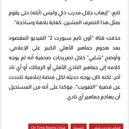
تابع: “إيهاب جلال مدرب ذكي وليس (أبله) حتى يقوم
بمثل هذا التصرف المشين، كفاية بلاهة وساذجة”.
حذفت قناة “أون تايم سبورت 2” الفيديو المقصود
بعد هجوم جماهير الأهلي الكبير على الإعلامي،
وأوضح “شلبي” خلال تصريحات صحفية أنه لم يوجه
كلامه إلى جماهير النادي الأهلي أو الزمالك أو أي ناد
آخر، لكنه كان يوجه حديثه لكل منصة إعلامية تتحدث
عن قضية “التفويت”، مؤكدا على أنه من المستحيل
أن يهاجم جماهير أي نادي.
إيقاف مدحت شلبي
إيقاف مدحت شلبي
رئيسية
قناة On Time Sports 2