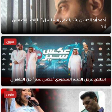
أحمد أبو الحسن يشارك في مسلسل "أنا إنت.. إنت مش
أنا"
فنون
انطلاق عرض الفيلم السعودي "عكس سير" من الظهران
فنون