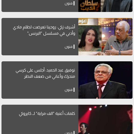
فنون
أشرف زكي: روجينا تعرضت لظلم مادي
وأدبي في مسلسل "البرنس"
فنون
توفيق عبد الحميد: أجلس على كرسي
متحرك وأعاني من ضعف النظر
فنون
كلمات أغنية "الف مراية" لــ كايروكي
فنون