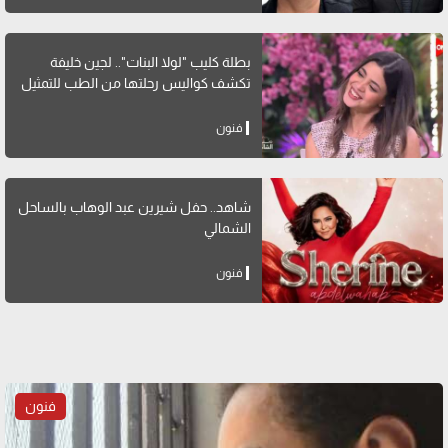
بطلة كليب "لولا البنات".. لجين خليفة
تكشف كواليس رحلتها من الطب للتمثيل
فنون
شاهد.. حفل شيرين عبد الوهاب بالساحل
الشمالي
فنون
فنون