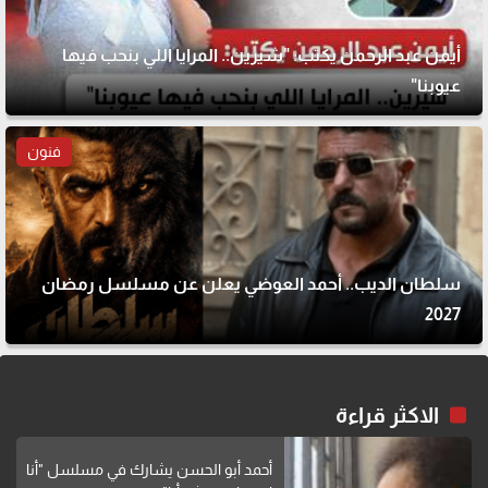
أيمن عبد الرحمن يكتب: "شيرين.. المرايا اللي بنحب فيها
عيوبنا"
فنون
سلطان الديب.. أحمد العوضي يعلن عن مسلسل رمضان
2027
الاكثر قراءة
أحمد أبو الحسن يشارك في مسلسل "أنا