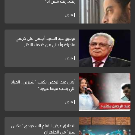
إنت.. إنت مش أنا"
فنون
توفيق عبد الحميد: أجلس على كرسي
متحرك وأعاني من ضعف النظر
فنون
أيمن عبد الرحمن يكتب: "شيرين.. المرايا
اللي بنحب فيها عيوبنا"
فنون
انطلاق عرض الفيلم السعودي "عكس
سير" من الظهران