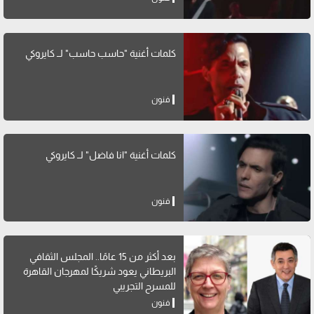
كلمات أغنية "حاسب حاسب" لــ كايروكي
فنون
كلمات أغنية "انا فاضل" لــ كايروكي
فنون
بعد أكثر من 15 عامًا.. المجلس الثقافي
البريطاني يعود شريكًا لمهرجان القاهرة
للمسرح التجريبي
فنون