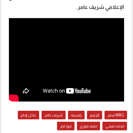
الإعلامي شريف عامر.
MBC مصر
الزعيم
رئيسية
شريف عامر
عادل إمام
محمد صبحي
مفيد فوزي
نيوز ليتر