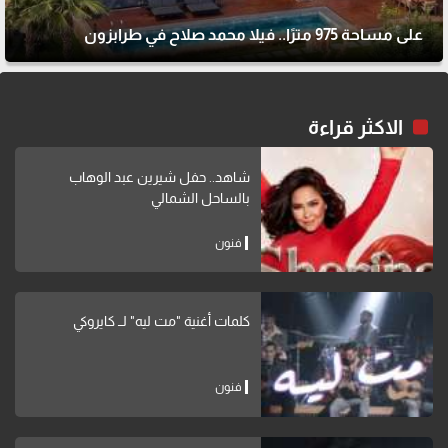
على مساحة 975 مترًا.. فيلا محمد صلاح في طرابزون
الاكثر قراءة
شاهد.. حفل شيرين عبد الوهاب
بالساحل الشمالي
فنون
كلمات أغنية "مت ليه" لــ كايروكي
فنون