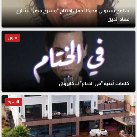
سامح بسيوني مخرجًا لحفل افتتاح "مسرح مصر" بشارع
عماد الدين
فنون
كلمات أغنية "في الختام" لــ كايروكي
النشرة