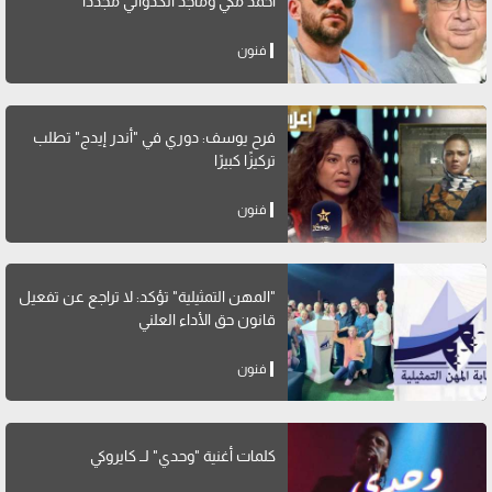
أحمد مكي وماجد الكدواني مجددًا
فنون
فرح يوسف: دوري في "أندر إيدج" تطلب
تركيزًا كبيرًا
فنون
"المهن التمثيلية" تؤكد: لا تراجع عن تفعيل
قانون حق الأداء العلني
فنون
كلمات أغنية "وحدي" لــ كايروكي