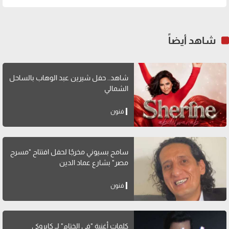
شاهد أيضاً
شاهد.. حفل شيرين عبد الوهاب بالساحل
الشمالي
فنون
سامح بسيوني مخرجًا لحفل افتتاح "مسرح
مصر" بشارع عماد الدين
فنون
كلمات أغنية "في الختام" لــ كايروكي