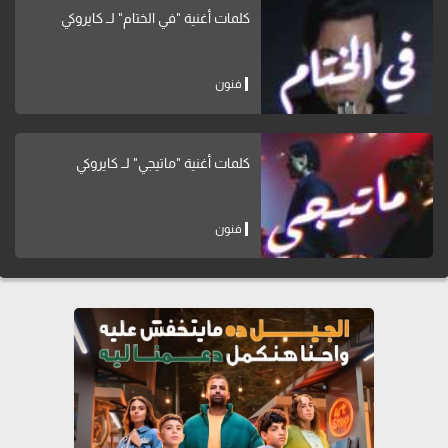
كلمات أغنية "في الختام" لــ كايروكي
فنون
كلمات أغنية "ماتيجي" لــ كايروكي
فنون