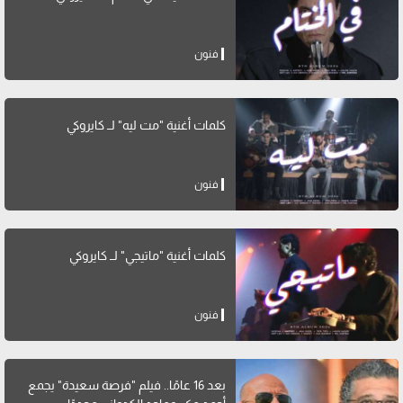
فنون
كلمات أغنية "مت ليه" لــ كايروكي
فنون
كلمات أغنية "ماتيجي" لــ كايروكي
فنون
بعد 16 عامًا.. فيلم "فرصة سعيدة" يجمع