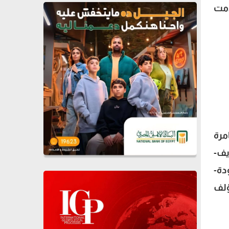
دمت
مرة
يف-
دة-
ؤلف