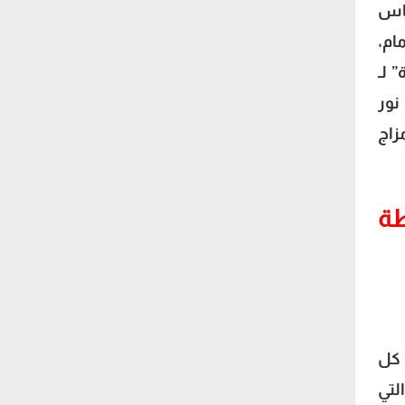
يو عباس
ام،
 لـ
نور
زاج
نقطة
 كل
لتي