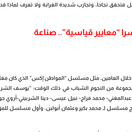
فتحقق نجاحا، وتجارب شديدة الغرابة ولا تعرف لماذا ق
سرا “معايير قياسية”.. صناعة
خلال العامين، مثل مسلسل “المواطن إكس” الذي كان مغا
مجموعة من النجوم الشباب في ذلك الوقت؛ “يوسف الشر
عبدالمغني- محمد فراج- نبيل عيسى- دينا الشربيني-أروي جو
اج مسلسل لـ محمد بكير وعثمان أبولبن، وأول مسلسل للم