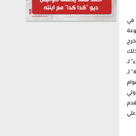
من ما يحدث في
وعة
خرج
ذلك
 لـ
 لـ
وام
ولي
قدم
علي