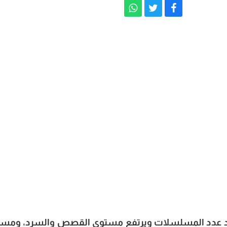
توقع بعد رمضان 2010 أن يزداد عدد المسلسلات ويرتفع مستوى القصص والسرد، وم