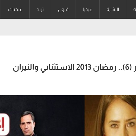
ة
النشرة
ميديا
فنون
ترند
منصات
صناعة المسلسلات في مصر (6).. رمضان 2013 الاستثنائي والنيران