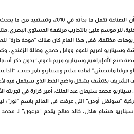
يأتي رمضان 2013، ليبدو أن الأمر اختلف، وأن الصناعة تكمل ما بدأته في 2010، وتستفيد 
فنية، لنرَ موسم مليئ بالتجارب مرتفعة المستوي البصري، متن
هات مختلفة، ففي هذا العام كان هناك “موجة حارة” للم
 وسيناريو لمريم ناعوم ووائل حمدي وهالة الزغندي، وك
ة صنع الله إبراهيم وسيناريو مريم ناعوم، “بدون ذكر أسماء”
 قولنا مابنحبش” لغادة سليم وسيناريو تامر حبيب، “الداعية”
ف الشريف يكتشف بشكل واضح الخط الذي سيكمل فيه لأع
يناريو محمد سليمان عبد الملك، أمير كرارة في تجربته الأ
كية “سونغل أودن” التي عرفت في العالم باسم “نور”؛ لي
ناريو هشام هلال، خالد صالح يقدم “فرعون” لـ محمد 