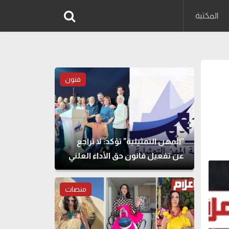
المكتبة
فنون
"المهن التمثيلية" تؤكد: لا تراجع
عن تفعيل قانون حق الأداء العلني
منصات