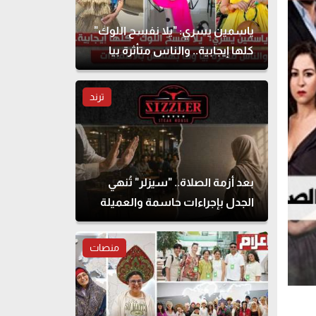
ياسمين يسري: "يلا نفسح اللوك"
كلها إيجابية.. والناس متأثرة بيا
وما بهتمش بالانتقادات
ترند
بعد أزمة الصلاة.. "سيزلر" تُنهي
الجدل بإجراءات حاسمة والعميلة
تحذف المنشور
منصات