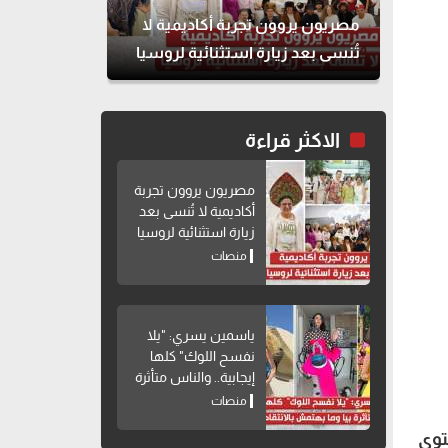
مصريون يروون تجربة أكاديمية لا
تُنسى بعد زيارة استثنائية لروسيا
الاكثر قراءة
مصريون يروون تجربة
أكاديمية لا تُنسى بعد
زيارة استثنائية لروسيا
منصات
ياسمين يسري: "يلا
نفسح اللوك" كلها
إيجابية.. والناس متأثرة
بيا وما بهتمش
منصات
بالانتقادات
ستوي