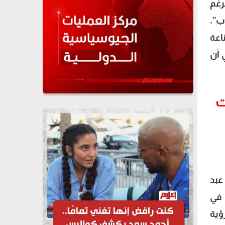
رغم
ب”،
لصناعة
 أن
ت
عبد
 في
ؤية