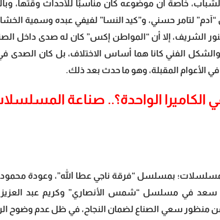
اب، خاصة أن موضوعه كان مناسبًا للأحداث وقتها، وبال
آدم” لتامر حسني، و”كيد النسا” لفيفي عبده وسمية الخشا
مارة” لغادة عبدالرازق، و”الدالي” ج 3 لنور الشريف، إلا أن “المواطن إكس” كان له صدى داخل ا
الشكل الفني كانا هما أساس الاختلاف، بل كان الصدى في
ي الأعوام المقبلة، وهو ما حدث بعد ذلك.
 الكاميرا الواحدة؟.. صناعة المسلسلا
قديم المسلسلات؛ بمسلسل “فرقة ناجي عطا الله”، وعودة محمود 
مد سعد في مسلسل “شمس الأنصاري” وكريم عبد العزيز
 من منظور سعي الصناع لضمان النجاح، في ظل عدم وضوح الر