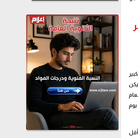
ر
2011 كان لها تأثير كبير
يكن
عام
يوم
تي أقل