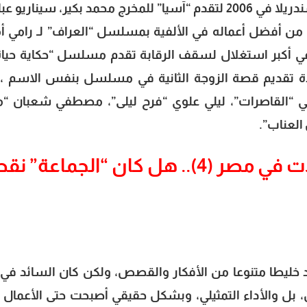
مني زكي تعود للمسلسلات بعد تجربة السندريلا في 2006 لتقدم “آسيا” للمخرج محمد بكير، سينار
 من أفضل أعماله في الألفية بمسلسل “العراف” لـ رامي أم
ي أكبر استغلال لسقف الرقابة تقدم مسلسل “حكاية حياة”
ة تقديم قصة الزوجة الثانية في مسلسل بنفس الاسم ، 
 “القاصرات”، ليلي علوي “فرح ليلى”، مصطفي شعبان “م
العناب”.
صناعة المسلسلات في مصر (4).. هل كان “الجماعة” 
د خليطا متنوعا من الأفكار والقصص، ولكن كان السائد في
 بل والأداء التمثيلي، وبشكل حقيقي أصبحت حتى الأعمال ا