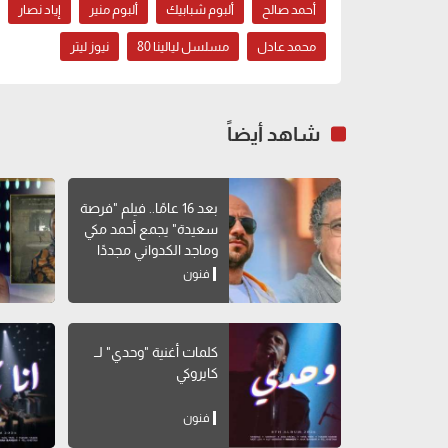
أحمد صالح
ألبوم شبابيك
ألبوم منير
إياد نصار
محمد عادل
مسلسل ليالينا 80
نيوز ليتر
شاهد أيضاً
بعد 16 عامًا.. فيلم "فرصة
سعيدة" يجمع أحمد مكي
وماجد الكدواني مجددًا
فنون
كلمات أغنية "وحدي" لــ
كايروكي
فنون