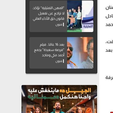
نان
"المهن التمثيلية" تؤكد:
لا تراجع عن تفعيل
ادل
قانون حق الأداء العلني
حمد
فنون
قت،
بعد 16 عامًا.. فيلم
بعد
"فرصة سعيدة" يجمع
أحمد مكي وماجد
الكدواني مجددًا
فنون
عرفة