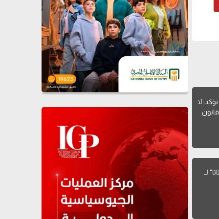
تؤكد: لا
قانون
ا" لــ