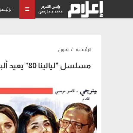
رئيس التحرير
الرئيسي
محمد عبدالرحمن
الرئيسية
فنون
مسلسل "ليالينا 80" يعيد ألبوم شبابيك لـ "منير" إلى السوشيال ميديا