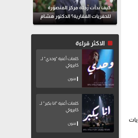
كيف بدأت رحلة مركز المنصورة
للحفريات الفقارية؟ الدكتور هشام
سلام يوضح
الاكثر قراءة
كلمات أغنية "وحدي" لــ
كايروكي
فنون
كلمات أغنية "انا بكبر" لــ
كايروكي
ريات
فنون