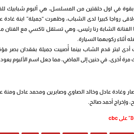
 بقوة في اول حلقتين من المسلسل، هي ألبوم شبابيك للف
لاقى رواجا كبيرا لدى الشباب، وظهرت “جميلة” ابنة غادة ع
ا الفنانة الشابة رنا رئيس، وهي تستقل تاكسي مع الفنان م
أثناء ركوبهما السيارة.
أدى لبتر قدم الشاب بينما أًصيبت جميلة بفقدان بصر مؤ
 مرة أخرى، في حنين إلى الماضي، مما جعل اسم الألبوم يعود 
لينا 80” بطولة إياد نصار وغادة عادل وخالد الصاوي وصابرين ومحمد عادل ومنة 
، وإخراج أحمد صالح.