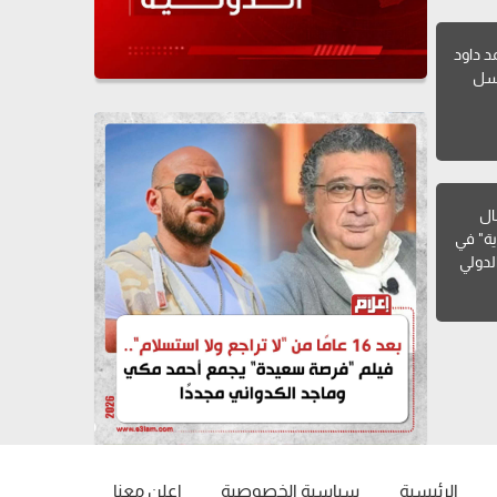
2.. أحمد داود
لسل
ال
ية" في
لدولي
الرئيسية
سياسية الخصوصية
إعلن معنا