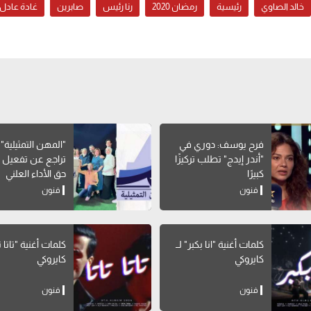
خالد الصاوي
رئيسية
رمضان 2020
رنا رئيس
صابرين
غادة عادل
فرح يوسف: دوري في
"المهن التمثيلية" 
"أندر إيدج" تطلب تركيزًا
تراجع عن تفعيل 
كبيرًا
حق الأداء العلني
فنون
فنون
كلمات أغنية "انا بكبر" لــ
كلمات أغنية "تاتا تات
كايروكي
كايروكي
فنون
فنون