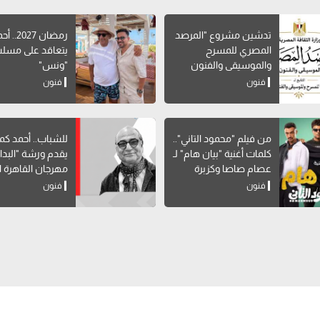
تدشين مشروع "المرصد
رمضان 027
المصري للمسرح
يتعاقد على مس
والموسيقى والفنون
"ونس"
الشعبية"
فنون
فنون
من فيلم "محمود التاني"..
للشباب.. أحمد كم
كلمات أغنية "بيان هام" لـ
يقدم ورشة "البدا
عصام صاصا وكزبرة
مهرجان القاهرة ا
للمسرح التجريبي
فنون
فنون