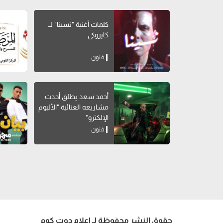
كلمات أغنية "نسينا" لــ
كايروكي
فنون
أحمد سعد يطلق أحدث
مشاريعه الغنائية "الألبوم
الإلكترو"
فنون
حقوق النشر محفوظة لـ إعلام دوت كوم