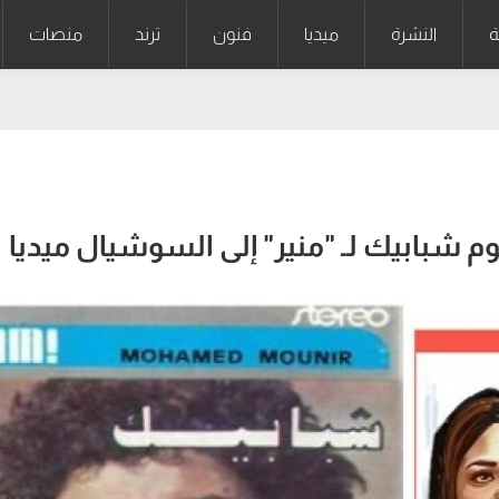
ة
النشرة
ميديا
فنون
ترند
منصات