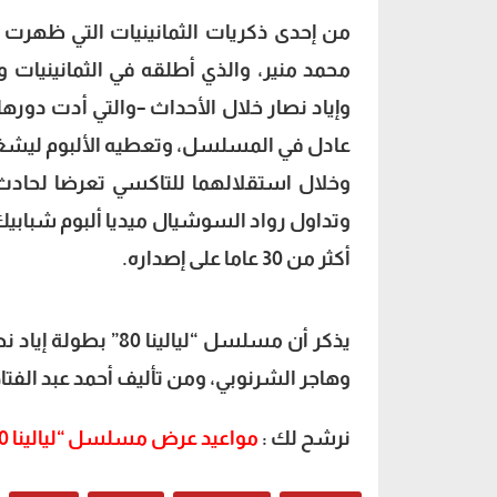
من إحدى ذكريات الثمانينيات التي ظهرت
محمد منير، والذي أطلقه في الثمانينيات و
وإياد نصار خلال الأحداث –والتي أدت دوره
عادل في المسلسل، وتعطيه الألبوم ليشغله 
وخلال استقلالهما للتاكسي تعرضا لحادث 
وتداول رواد السوشيال ميديا ألبوم شبابيك
أكثر من 30 عاما على إصداره.
يذكر أن مسلسل “ليا
وهاجر الشرنوبي، ومن تأليف أحمد عبد الفتاح
نرشح لك :
مواعيد عرض مسلسل “ليالينا 80” على cbc