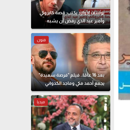
يوسف إدوارد يكتب: قصة كايروكي
وأمير عيد الذي رفض أن يشبه
نفسه
فنون
بعد 16 عامًا.. فيلم "فرصة سعيدة"
يجمع أحمد مكي وماجد الكدواني
مجددًا
ميديا