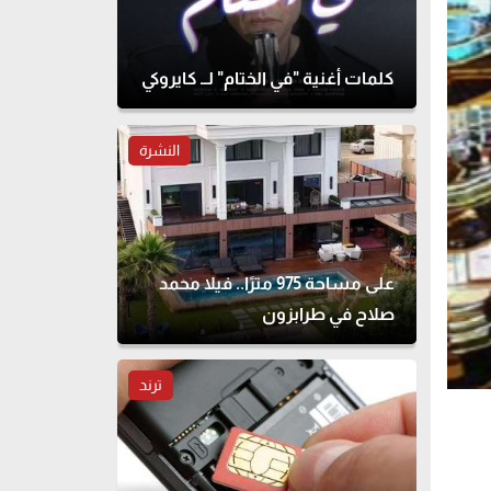
كلمات أغنية "في الختام" لــ كايروكي
النشرة
على مساحة 975 مترًا.. فيلا محمد
صلاح في طرابزون
ترند