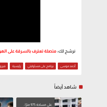
نرشح لك:
متصلة تعترف بالسرقة على الهوا
أحمد موسى
برنامج على مسئوليتي
رئيسية
فيرو
شاهد أيضاً
على مساحة 975 مترًا..