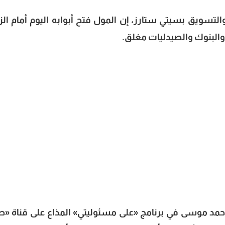
التسويق بسيتي ستارز، إن المول فتح أبوابه اليوم أمام الزو
والبنوك والصيدليات مغلق.
أحمد موسى في برنامج «على مسئوليتي» المذاع على قناة «