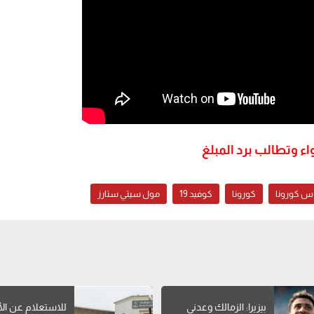
ء وتطالب برد المبلغ
س كورونا
كورونا
كوفيد 19
مول سيتي ستارز
بيزيرا: الزمالك وعدني
للاستعلام عن الأ