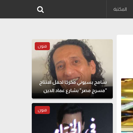
المكتبة
فنون
سامح بسيوني مخرجًا لحفل افتتاح
"مسرح مصر" بشارع عماد الدين
فنون