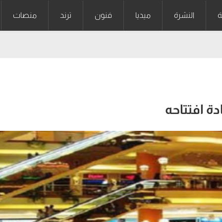
ة
النشرة
ميديا
فنون
ترند
منصات
دة افتتاحه