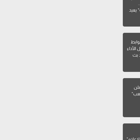
 يعيد
ي" عبر
ضوابط
 الأداء
 بث
علن
لعب"
للإعلام"