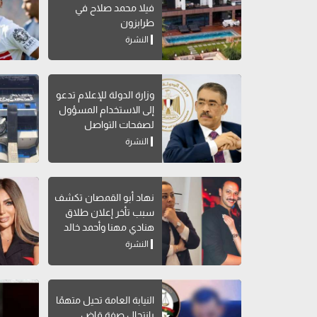
فيلا محمد صلاح في
طرابزون
النشرة
وزارة الدولة للإعلام تدعو
إلى الاستخدام المسؤول
لصفحات التواصل
الاجتماعي
النشرة
نهاد أبو القمصان تكشف
سبب تأخر إعلان طلاق
هنادي مهنا وأحمد خالد
صالح
النشرة
النيابة العامة تحيل متهمًا
بانتحال صفة قاضٍ