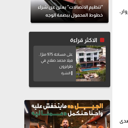
"تنظيم الاتصالات" يعلن عن شراء
ار،
خطوط المحمول ببصمة الوجه
الاكثر قراءة
على مساحة 975 مترًا..
فيلا محمد صلاح في
طرابزون
النشرة
صدى