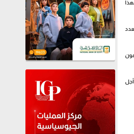
هذا
ي حين يبلغ العدد
مون
أجل