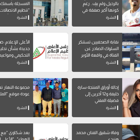
بالرحيل ولم يفِ.. رغم
المسجلة باسمك..
كونها أكبر صفقة في
"تنظيم الاتصالات"
تاريخه
إتاحة خدمة "أرقام
النشرة
النشرة
My NTRA
نقابة الصحفيين تستنكر
الأعلى للإعلام: 
السلوك الصادر عن
جديدة بشأن تحليل
الفتاة في واقعة الأوبر
التحكيمي ومواعيد
البرامج الرياضية
النشرة
النشرة
إحالة أوراق المنتجة سارة
مجموعة النهار ت
خليفة و12 آخرين إلى
عودة موقع "الم
فضيلة المفتي
النشرة
النشرة
وفاة شقيق الفنان محمد
بعد شكاوى "بيع
هنيدي
الهواء".. "الأعلى 