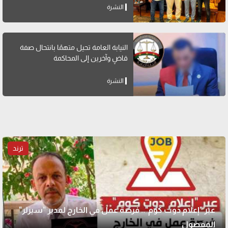
النشرة
النيابة العامة تحيل متهمًا بانتحال صفة
قاضٍ وآخرين إلى المحاكمة
النشرة
ترند
عبر "إعلام دوت كوم".. فرصة عمل في الخارج لمدير "سيزلر"
المفصول