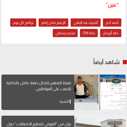
“عين”
أحمد آدم
أشرف عبد الباقي
الزعيم عادل إمام
برنامج كل يوم
خالد أبو بكر
قناة ON
محمد رمضان
شاهد أيضاً
ضبط المتهم بانتحال صفة عامل بالداخلية
للنصب على المواطنين
النشرة
بيان من "القومي لتنظيم الاتصالات" حول