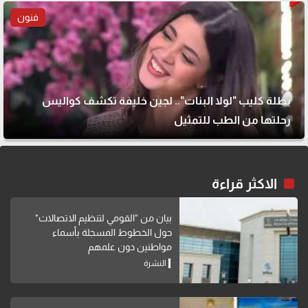
فنون
بطلة كليب "لولا البنات".. لجين خليفة تكشف كواليس
رحلتها من الطب للتمثيل
الاكثر قراءة
بيان من "القومي لتنظيم الاتصالات"
حول الخطوط المسجلة بأسماء
مواطنين دون علمهم
النشرة