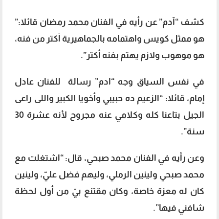
كشف “آدم” عن رأيه في الفنان محمد رمضان قائلا:”
هو ممثل كويس واهتمامه بالجماهيرية أكتر من فنه،
هو موهوب ولازم يهتم بفنه أكتر”.
في نفس السياق وجه “آدم” رسالة للفنان عادل
إمام، قائلا: “الزعيم ده حبيبي وأخويا الكبير واللى راعى
الجيل بتاعنا كله وكلامي عنه مجروح لأنه عشرة 30
سنة”.
وعن رأيه في الفنان محمد صبحي، قال: “اشتغلت مع
محمد صبحي ولينين الرملي، وليهم فضل عليّ، ولينين
كان له معزة خاصة، وكان مقتنع بيّ من أول لحظة
شافني فيها”.