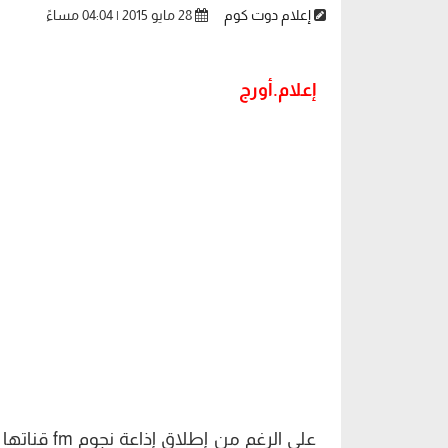
إعلام دوت كوم
28 مايو 2015 | 04:04 مساءً
إعلام.أورج
على الرغم م