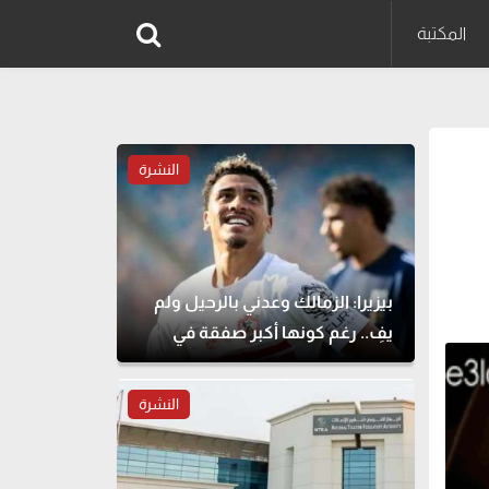
المكتبة
النشرة
بيزيرا: الزمالك وعدني بالرحيل ولم
يفِ.. رغم كونها أكبر صفقة في
تاريخه
النشرة