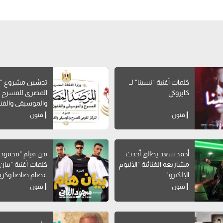
كلمات أغنية "نسينا" لــ
تدشين مشروع "ا
كايروكي
المصري للمسرح
والموسيقى والفن
الشعبية"
فنون
فنون
أحمد سعد يطلق أحدث
من فيلم "محمود ال
مشاريعه الغنائية "الألبوم
كلمات أغنية "بيان 
الإلكترو"
عصام صاصا وكزبر
فنون
فنون