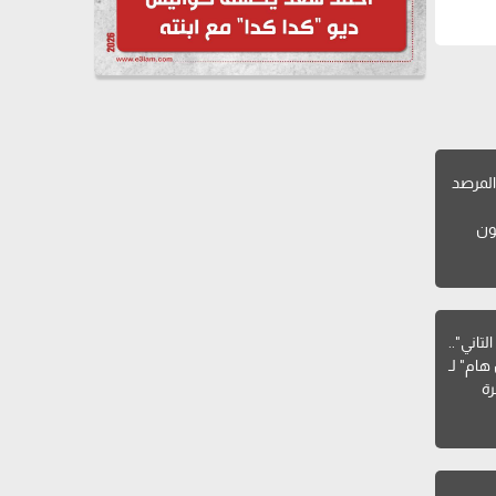
لمرصد
ون
تاني"..
هام" لـ
ة