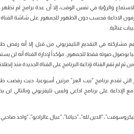
لاستماع والرؤية في نفس الوقت، إلا أن عدة برامج لم تظهر 
فون الاذاعة فحسب دون الظهور للجمهور على شاشة القناة ا
بات غنائية.
غم مشاركته في التقديم التليفزيوني من قبل إلا أنه رفض ظ
فيا بوصول صوته فقط للجمهور، مؤكداً لإدارة القناة أنه لن يست
 ثم لم تقم القناة بإذاعة البرنامج على القناة الجديدة منذ إنطلا
م التي تقدم برنامج “بيت العز” مرتين أسبوعيا، حيث رفضت ظ
 مع الإذاعة على برنامج اذاعي وليس تليفزيوني وبالتالي لن ي
كروسوفت”، “الدين لله”، “حياتنا”، “عيال عالراديو”، “واحد صاحبي