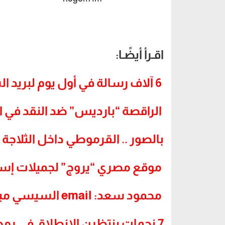
اقـرأ أيضًـا:
6 آلاف رسالة في أول يوم لبريد السيسي
الراقصة “بارديس” ضد النقد في ا
بالصور .. القرموطي داخل الثلاجة
موقع مصري “يروج” لجميلات إسرا
محمود سعد: email السيسي مينفعش
7 نجمات ينتظرن الإنطلاق في رمضان