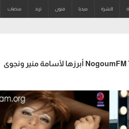
ة
النشرة
ميديا
فنون
ترند
منصات
7 برامج لن تشاهدها على NogoumFM TV أبرزها لأسامة منير ونجوى