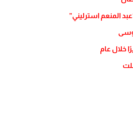
عبد المنعم استرليني”
وسى
ًا خلال عام
شلت