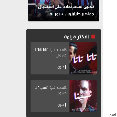
تعليق محمد صلاح على استقبال
جماهير طرابزون سبور له
الاكثر قراءة
كلمات أغنية "تاتا تاتا" لــ
كايروكي
فنون
كلمات أغنية "نسينا" لــ
كايروكي
فنون
مشاهد