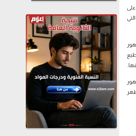
على
لتي
هور
طيع
قها.
هور
ظهر