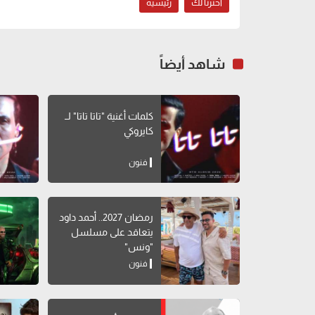
اخترنا لك
رئيسية
شاهد أيضاً
كلمات أغنية "تاتا تاتا" لــ
كايروكي
فنون
رمضان 2027.. أحمد داود
يتعاقد على مسلسل
"ونس"
فنون