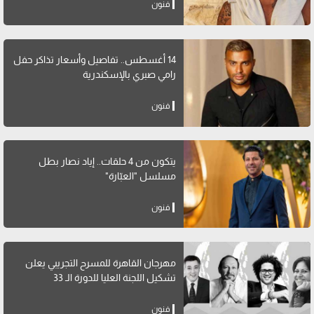
فنون
14 أغسطس.. تفاصيل وأسعار تذاكر حفل
رامي صبري بالإسكندرية
فنون
يتكون من 4 حلقات.. إياد نصار بطل
مسلسل "العبّارة"
فنون
مهرجان القاهرة للمسرح التجريبي يعلن
تشكيل اللجنة العليا للدورة الـ 33
فنون