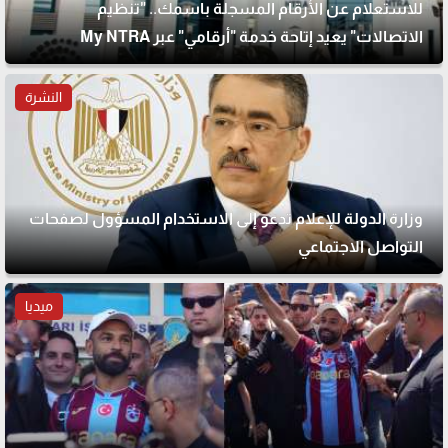
للاستعلام عن الأرقام المسجلة باسمك.. "تنظيم
الاتصالات" يعيد إتاحة خدمة "أرقامي" عبر My NTRA
النشرة
وزارة الدولة للإعلام تدعو إلى الاستخدام المسؤول لصفحات
التواصل الاجتماعي
ميديا