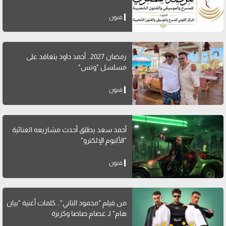
فنون
رمضان 2027.. أحمد داود يتعاقد على
مسلسل "ونس"
فنون
أحمد سعد يطلق أحدث مشاريعه الغنائية
"الألبوم الإلكترو"
فنون
من فيلم "محمود التاني".. كلمات أغنية "بيان
هام" لـ عصام صاصا وكزبرة