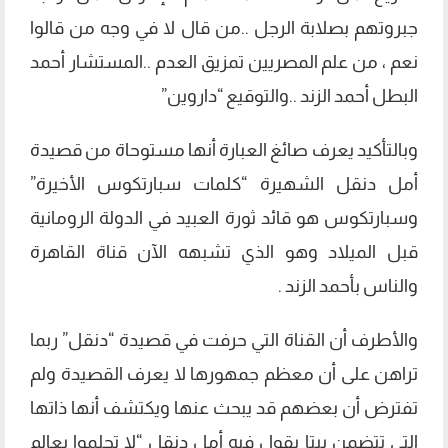
جبروتهم بصلابة الرجل ..من قال لا في وجه من قالوا
نعم ، من علم المصريين تمزيق العدم ..المستشار أحمد
البطل أحمد الزند ..والتوقيع “داروين‬”
وبالتأكيد يعرف صائغ العبارة أنها مستوحاة من قصيدة
أمل دنقل الشهيرة “كلمات سبارتكوس الأخيرة”
وسبارتكوس هو قائد ثورة العبيد في الدولة الرومانية
قبل الميلاد وهو الذي تشبهه الآن قناة القاهرة
والناس بأحمد الزند .
والأطرف أن القناة التي حرفت في قصيدة “دنقل” ربما
تراهن على أن معظم جمهورها لا يعرف القصيدة ولم
تفترض أن بعضهم قد يبحث عنها ويكتشف أنها ذاتها
التي تتضمن بيتا يقول فيه أمل دنقل “لا تحلموا بعالم