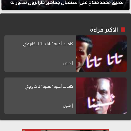
تعليق محمد صلاح على استقبال جماهير طرابزون سبور له
الاكثر قراءة
كلمات أغنية "تاتا تاتا" لــ كايروكي
فنون
كلمات أغنية "نسينا" لــ كايروكي
فنون