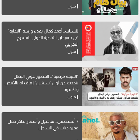
فنون
للشباب.. أحمد كمال يقدم ورشة "البداية"
في مهرجان القاهرة الدولي للمسرح
التجريبي
فنون
"النتيجة مرضية".. المصور عوني البطل
يتحدث عن أول "سيشن" زفاف له بالأبيض
والأسود
فنون
7 أغسطس.. تفاصيل وأسعار تذاكر حفل
عمرو دياب في الساحل