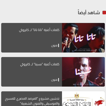
شاهد أيضاً
كلمات أغنية "تاتا تاتا" لــ كايروكي
فنون
كلمات أغنية "نسينا" لــ كايروكي
فنون
تدشين مشروع "المرصد المصري للمسرح
والموسيقى والفنون الشعبية"