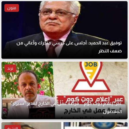
فنون
توفيق عبد الحميد: أجلس على كرسي متحرك وأعاني من
ضعف النظر
ترند
عبر "إعلام دوت كوم".. فرصة عمل في الخارج لمدير "سيزلر"
المفصول
النشرة