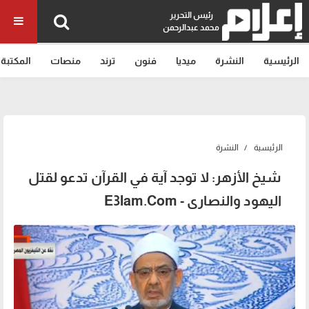
رئيس التحرير
محمد عبدالرحمن
الرئيسية
النشرة
ميديا
فنون
ترند
منصات
المكتبة
الرئيسية
النشرة
شيخ الأزهر: لا توجد آية في القرآن تدعو لقتل
اليهود والنصارى - E3lam.Com