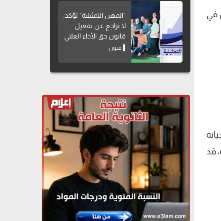
 في
"المهن التمثيلية" تؤكد:
لا تراجع عن تفعيل
قانون حق الأداء العلني
فنون
انة
 قد