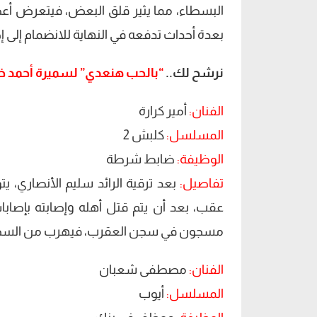
البسطاء، مما يثير قلق البعض، فيتعرض أعضاء
بعدة أحداث تدفعه في النهاية للانضمام إلى إح
نرشح لك..
“بالحب هنعدي” لسميرة أحمد خارج
الفنان:
أمير كرارة
المسلسل:
كلبش 2
الوظيفة:
ضابط شرطة
تفاصيل:
بعد ترقية الرائد سليم الأنصاري، 
عقب، بعد أن يتم قتل أهله وإصابته بإصابات 
مسجون في سجن العقرب، فيهرب من السجن 
الفنان:
مصطفى شعبان
المسلسل:
أيوب