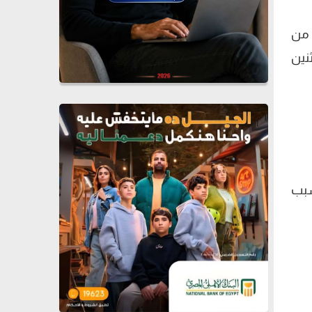
 من
نين
وبسبب