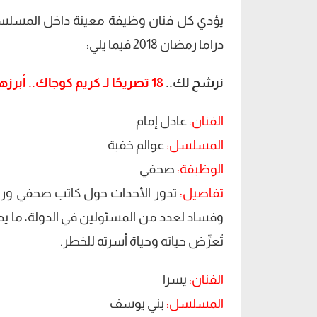
يؤدي كل فنان وظيفة معينة داخل المسلس
دراما رمضان 2018 فيما يلي:
نرشح لك..
18 تصريحًا لـ كريم كوجاك.. أبرزها عن مصير “الصدمة” في رمضان 2018
الفنان:
عادل إمام
المسلسل:
عوالم خفية
الوظيفة:
صحفي
تفاصيل:
تدور الأحداث حول كاتب صحفي وروائ
وفساد لعدد من المسئولين في الدولة، ما يدف
تُعرِّض حياته وحياة أسرته للخطر.
الفنان:
يسرا
المسلسل:
بني يوسف