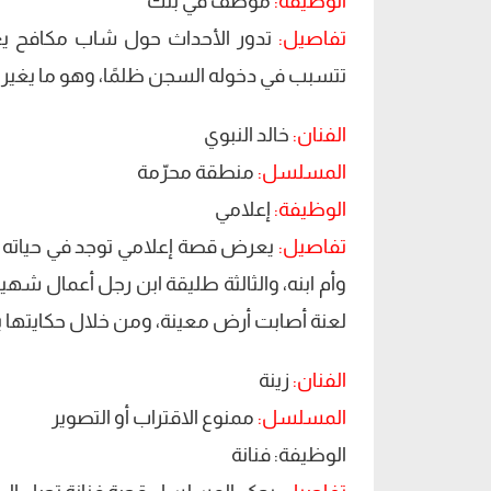
الوظيفة:
موظف في بنك
تفاصيل:
تدور الأحداث حول شاب مكافح يع
تتسبب في دخوله السجن ظلمًا، وهو ما يغير ت
الفنان:
خالد النبوي
المسلسل:
منطقة محرّمة
الوظيفة:
إعلامي
تفاصيل:
يعرض قصة إعلامي توجد في حياته خمس
وأم ابنه، والثالثة طليقة ابن رجل أعمال شهير،
لعنة أصابت أرض معينة، ومن خلال حكايتها 
الفنان:
زينة
المسلسل:
ممنوع الاقتراب أو التصوير
الوظيفة: فنانة