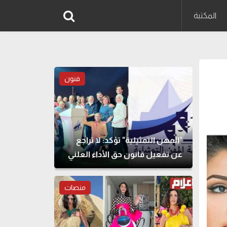
المكتبة
فنون
"المهن التمثيلية" تؤكد: لا تراجع
عن تفعيل قانون حق الأداء العلني
منصات