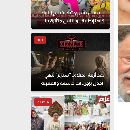
ياسمين يسري: "يلا نفسح اللوك"
كلها إيجابية.. والناس متأثرة بيا
وما بهتمش بالانتقادات
ترند
بعد أزمة الصلاة.. "سيزلر" تُنهي
الجدل بإجراءات حاسمة والعميلة
تحذف المنشور
منصات