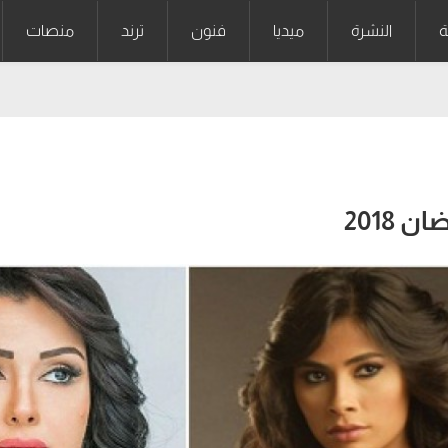
ة
النشرة
ميديا
فنون
ترند
منصات
 2018