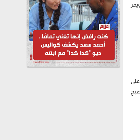
يمر
على
صبح