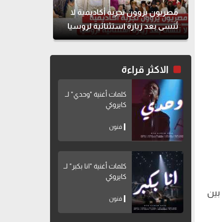
مصريون يروون تجربة أكاديمية لا
تُنسى بعد زيارة استثنائية لروسيا
الاكثر قراءة
كلمات أغنية "وحدي" لــ
كايروكي
فنون
كلمات أغنية "انا بكبر" لــ
كايروكي
بين
فنون