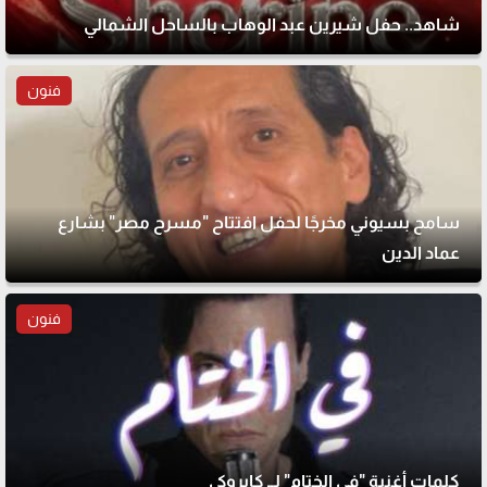
شاهد.. حفل شيرين عبد الوهاب بالساحل الشمالي
فنون
سامح بسيوني مخرجًا لحفل افتتاح "مسرح مصر" بشارع
عماد الدين
فنون
كلمات أغنية "في الختام" لــ كايروكي