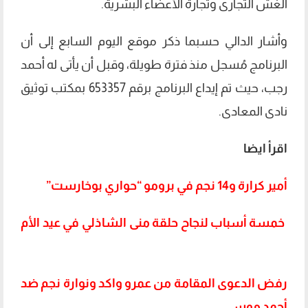
الغش التجارى وتجارة الأعضاء البشرية.
وأشار الدالي حسبما ذكر موقع اليوم السابع إلى أن
البرنامج مُسجل منذ فترة طويلة، وقبل أن يأتى له أحمد
رجب، حيث تم إيداع البرنامج برقم 653357 بمكتب توثيق
نادى المعادى.
اقرأ ايضا
أمير كرارة و14 نجم في برومو “حواري بوخارست”
خمسة أسباب لنجاح حلقة منى الشاذلي في عيد الأم
رفض الدعوى المقامة من عمرو واكد ونوارة نجم ضد
أحمد موسى