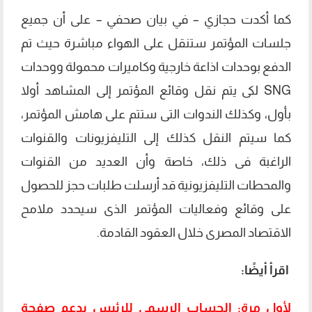
كما أكدت حجازي – في بيان صحفي – على أن جميع
جلسات المؤتمر ستنقل على الهواء مباشرة حيث تم
الدفع بوحدات اذاعة خارجية وكاميرات محمولة ووحدات
SNG لكى يتم نقل وقائع المؤتمر إلى المشاهد أولا
بأول، وكذلك الندوات التى ستتم على هامش المؤتمر،
كما سيتم النقل كذلك إلى التليفزيونات والقنوات
الراغبة فى ذلك، خاصة وأن العديد من القنوات
والمحطات التليفزيونية قد أرسلت طلبات حجز للحصول
على وقائع وفعاليات المؤتمر الذى سيحدد ملامح
الاقتصاد المصرى خلال العقود القادمة.
اقرأ أيضًا:
لأول مرة: الحساب الرسمي للرئيس يدعم صفحة