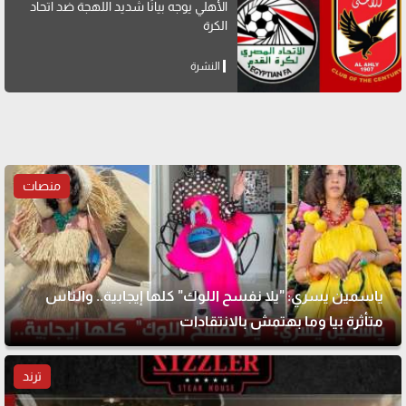
الأهلي يوجه بيانًا شديد اللهجة ضد اتحاد
الكرة
النشرة
منصات
ياسمين يسري: "يلا نفسح اللوك" كلها إيجابية.. والناس
متأثرة بيا وما بهتمش بالانتقادات
ترند