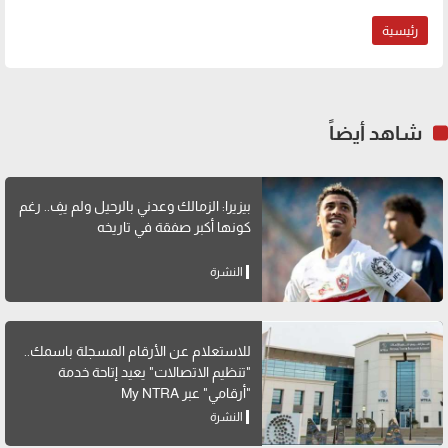
رئيسية
شاهد أيضاً
بيزيرا: الزمالك وعدني بالرحيل ولم يفِ.. رغم
كونها أكبر صفقة في تاريخه
النشرة
للاستعلام عن الأرقام المسجلة باسمك..
"تنظيم الاتصالات" يعيد إتاحة خدمة
"أرقامي" عبر My NTRA
النشرة