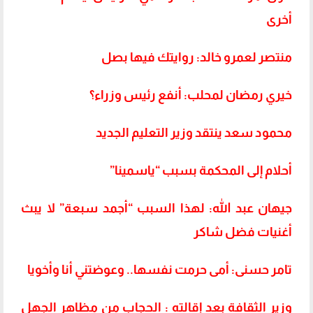
أخرى
منتصر لعمرو خالد: روايتك فيها بصل
خيري رمضان لمحلب: أنفع رئيس وزراء؟
محمود سعد ينتقد وزير التعليم الجديد
أحلام إلى المحكمة
بسبب “ياسمينا”
جيهان عبد الله: لهذا السبب “أجمد سبعة” لا يبث
أغنيات فضل شاكر
تامر حسنى: أمى حرمت نفسها.. وعوضتني أنا وأخويا
وزير الثقافة بعد إقالته : الحجاب من مظاهر الجهل