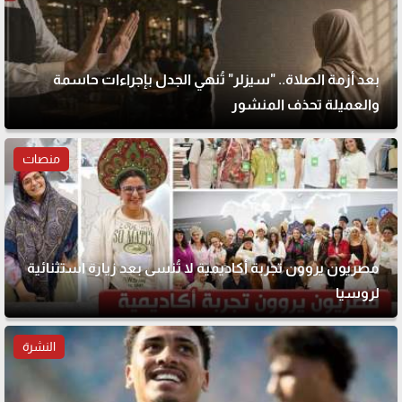
بعد أزمة الصلاة.. "سيزلر" تُنهي الجدل بإجراءات حاسمة
والعميلة تحذف المنشور
منصات
مصريون يروون تجربة أكاديمية لا تُنسى بعد زيارة استثنائية
لروسيا
النشرة