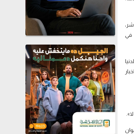
اشر،
 في
صر ام الدنيا
بار
ا».
وان