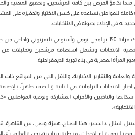
يق مبدأ تكافؤ الفرص بين كافة المرشحين، وتحقيق المهنية وال
 كاملة للمواطن تساعده على حُسن الاختيار وتحفيزه على المشا
يد له في الإدلاء بصوته في الانتخابات.
وذكر بيان اتحاد الإذاعة والتليفزيون أن هناك قرابة 150 برنامجي يومي وأسبوعي تليفزيوني واذاعي 
غطية الانتخابات وتشمل استضافة مرشحين وتحليلات عن 
ر المرأة المصرية في بناء تجربة الديمقراطية.
العامة والتقارير الاخبارية، والنقل الحي من المواقع ذات ال
بار الانتخابات البرلمانية في الثانية والنصف ظهراً، بالإضافة
نها والناخبين والأحزاب المشاركة وتوعية المواطنين «كي
نتخابية».
يل المثال لا الحصر: هذا الصباح، همزة وصل، من القاهرة، قض
، مصر اليوم ،وراء الاحداث، مناظرة سياسية، نحن والعالم، رأي ال