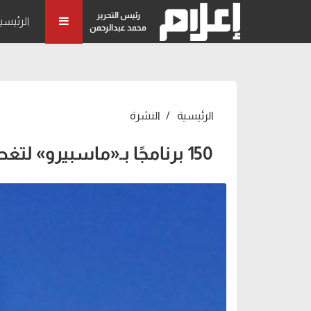
رئيس التحرير
الرئيسي
محمد عبدالرحمن
الرئيسية
النشرة
150 برنامجًا بـ«ماسبيرو» لتغطية الانتخابات البرلمانية - E3lam.Com