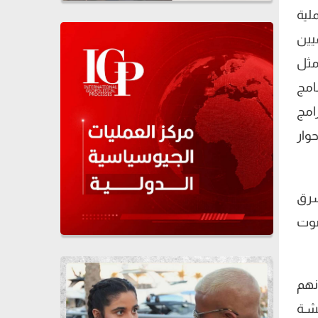
لية
يين
مثل
امج
امج
 حوار
شرق
صوت
نهم
شـة