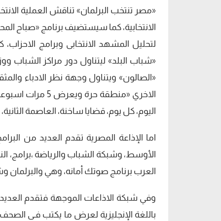
«مصر تنتخب البرلمان» تناقش العملية الانتخا
الانتخابية، كما سيستضيف برنامج «صباح الم
لتحليل المشهد الانتخابى وبرامج الاحزاب، ك
«شباب البلد» ليتناول دور مراكز الشباب ووز
«الصالون» ويتناول وجهة نظر الادباء والم
الاخري «منطقة حرة
اليوم، كل يوم، قضايا ساخنة، العاصمة الثانية،
اما الإذاعة المصرية تقدم العديد من البر
الأوسط، وشبكة الشباب والرياضة ،برامج، ال
العرب برنامج صوتك أمانه، وهي والبرلمان 
وفي شبكة الاذاعات الموجهة فتقدم العديد م
باللغة الإنجليزية لعرض ما يكتب فـى الصحف 