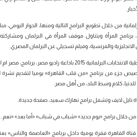
خبار.
لمانية من خلال تطويع البرامج التالية ومنها، الحوار اليومي، مب
برنامج المرأة ويتناول موقف المرأة في البرلمان ومشاركته
تين الانجليزية والفرنسية، وفيلم تسجيلي عن البرلمان المصري.
اما «راديو مصر» تتضمن الخطة البرامجية لتغطية الانتخابات البرلمانية 2015 باذاعة راديو مصر، برنامج، م
يص جزء من برنامج «من قلب القاهرة» يوميا لتقديم نشرة اخ
ى للدنيا، كلام وسط البلد، من أهل مصر.
ة نايل لايف وتشمل برامج نهارك سعيد، صفحة جديدة.
ية من خلال برامج «يوم جديد» «شباب في شباب» «أما بعد» «نعم.. ل
اة القاهرة فقرة يومية داخل برنامج «العاصمة والناس» بعن