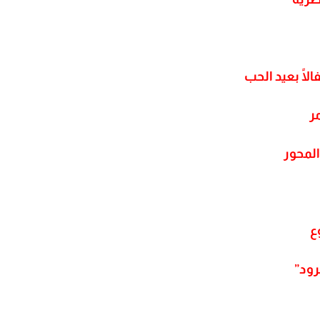
الًا بعيد الحب
ر
المحور
رود”