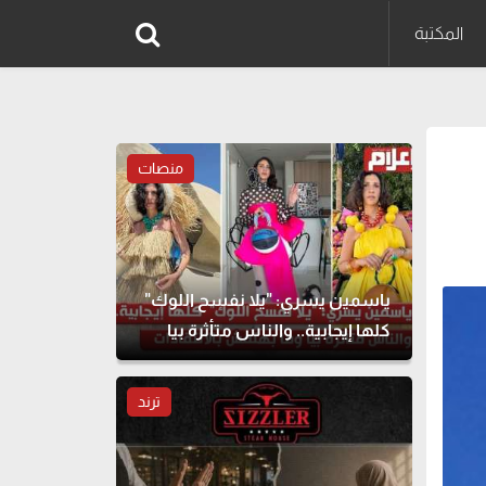
المكتبة
منصات
ياسمين يسري: "يلا نفسح اللوك"
كلها إيجابية.. والناس متأثرة بيا
وما بهتمش بالانتقادات
ترند