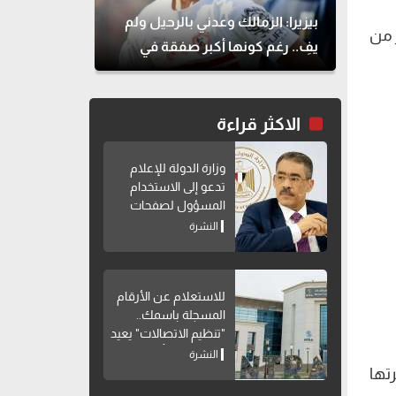
بيزيرا: الزمالك وعدني بالرحيل ولم
ر من
يفِ.. رغم كونها أكبر صفقة في
تاريخه
الاكثر قراءة
وزارة الدولة للإعلام
تدعو إلى الاستخدام
المسؤول لصفحات
التواصل الاجتماعي
النشرة
للاستعلام عن الأرقام
المسجلة باسمك..
"تنظيم الاتصالات" يعيد
إتاحة خدمة "أرقامي"
النشرة
عبر My NTRA
تها