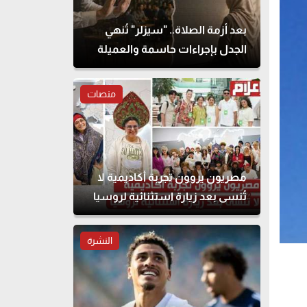
بعد أزمة الصلاة.. "سيزلر" تُنهي
الجدل بإجراءات حاسمة والعميلة
تحذف المنشور
منصات
مصريون يروون تجربة أكاديمية لا
تُنسى بعد زيارة استثنائية لروسيا
النشرة