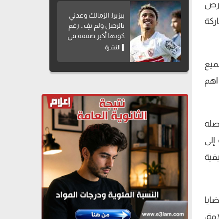
حرص
بيزيرا: الزمالك وعدني
ركة
بالرحيل ولم يفِ.. رغم
كونها أكبر صفقة في
تاريخه
النشرة
من جميع
اهم
صلة
 إلى
فية
ايا
امة،