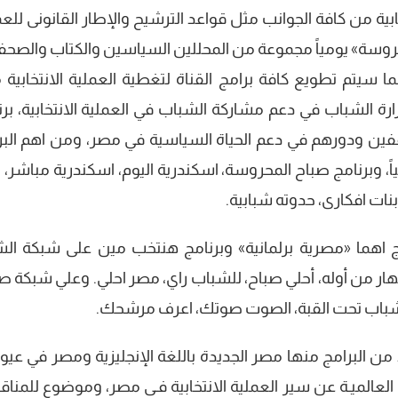
بية من كافة الجوانب مثل قواعد الترشيح والإطار القانونى للعم
حروسة» يومياً مجموعة من المحللين السياسين والكتاب والصحف
ما سيتم تطويع كافة برامج القناة لتغطية العملية الانتخابية 
ارة الشباب في دعم مشاركة الشباب في العملية الانتخابية، برن
ثقفين ودورهم في دعم الحياة السياسية في مصر، ومن اهم البر
 ويعرض 5 مرات اسبوعياً، وبرنامج صباح المحروسة، اسكندرية اليوم، اسكندرية مباشر،
 بنات افكارى، حدوته شبابية.
امج اهما «مصرية برلمانية» وبرنامج هنتخب مين على شبكة ال
نهار من أوله، أحلي صباح، للشباب راي، مصر احلي. وعلي شبكة 
وشباب تحت القبة، الصوت صوتك، اعرف مرشحك.
ن البرامج منها مصر الجديدة باللغة الإنجليزية ومصر في عيو
العالميـة عن سير العملية الانتخابية فـى مصر، وموضوع للمناق