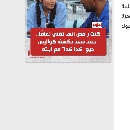
للغة
اهرة
واء