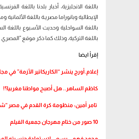
باللغة الانجليزية، أخبار بلدنا باللغة الفرنس
الإيطالية وبانوراما مصريـة باللغة الألمانية وم
باللغة السواحلية وحديث الأسبوع باللغة الس
باللغة التركية، وذلك كما ذكر موقع “المصري ا
إقرأ ايضا
إعلام.أورج ينشر “الكاريكاتير الأزمة” في م
كاظم الساهر.. هل أصبح مواطنا مغربيا؟!
تامر أمين: منظومة كرة القدم في مصر “ش
10 صور من ختام مهرجان جمعية الفيلم
محمد فهمي يسعى لاستعادة جنسيته الم