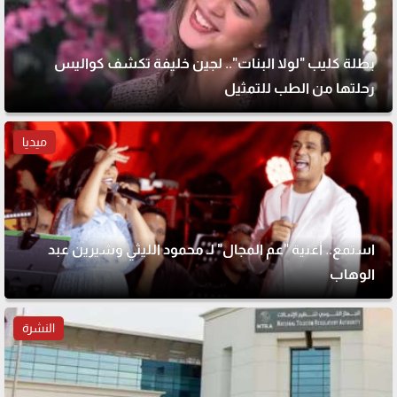
بطلة كليب "لولا البنات".. لجين خليفة تكشف كواليس
رحلتها من الطب للتمثيل
ميديا
استمع.. أغنية "عم المجال" لـ محمود الليثي وشيرين عبد
الوهاب
النشرة