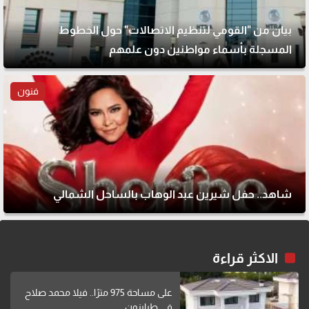
بيان من "القومي لتنظيم الاتصالات" حول الخطوط
المسجلة بأسماء مواطنين دون علمهم
فنون
شاهد.. حفل شيرين عبد الوهاب بالساحل الشمالي
الاكثر قراءة
على مساحة 975 مترًا.. فيلا محمد صلاح
في طرابزون