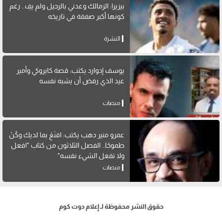
بيزيرا: الزمالك وعدني بالرحيل ولم يفِ.. رغم
كونها أكبر صفقة في تاريخه
النشرة
يوسف إدوارد يكتب: قصة كايروكي وأمير
عيد الذي رفض أن يشبه نفسه
منصات
عمرو منير دهب يكتب: اقنَعْ بما لديك وكُنْ
طموحًا.. الفصل الثلاثون من كتاب "افعل
ولا تفعل الشيء نفسه"
منصات
حقوق النشر محفوظة لـ إعلام دوت كوم