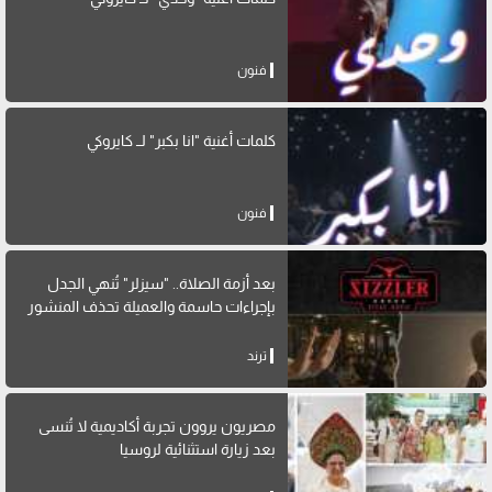
فنون
كلمات أغنية "انا بكبر" لــ كايروكي
فنون
بعد أزمة الصلاة.. "سيزلر" تُنهي الجدل
بإجراءات حاسمة والعميلة تحذف المنشور
ترند
مصريون يروون تجربة أكاديمية لا تُنسى
بعد زيارة استثنائية لروسيا