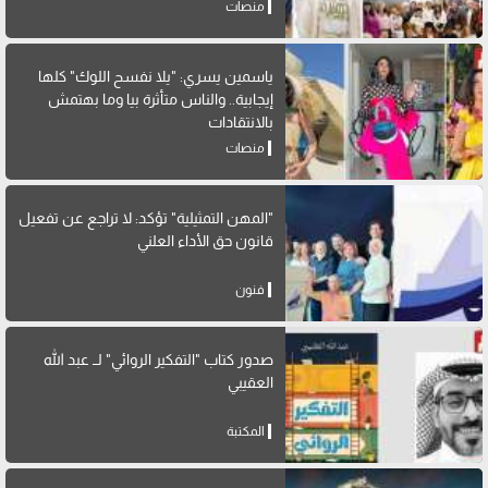
منصات
ياسمين يسري: "يلا نفسح اللوك" كلها
إيجابية.. والناس متأثرة بيا وما بهتمش
بالانتقادات
منصات
"المهن التمثيلية" تؤكد: لا تراجع عن تفعيل
قانون حق الأداء العلني
فنون
صدور كتاب "التفكير الروائي" لــ عبد الله
العقيبي
المكتبة