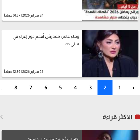
24 فبراير 2026 | 01:37 صباحاً
وفاء عامر: مقدرش أقدم دور إغراء في
سني ده
21 فبراير 2026 | 12:39 صباحاً
..
8
7
6
5
4
3
2
1
‹
الاكثر قراءة
كلمات أغنية "وحدي" لــ كايروكي