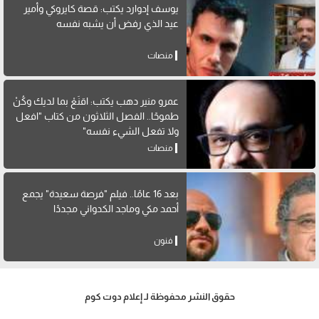
يوسف إدوارد يكتب: قصة كايروكي وأمير
عيد الذي رفض أن يشبه نفسه
منصات
عمرو منير دهب يكتب: اقنَعْ بما لديك وكُنْ
طموحًا.. الفصل الثلاثون من كتاب "افعل
ولا تفعل الشيء نفسه"
منصات
بعد 16 عامًا.. فيلم "فرصة سعيدة" يجمع
أحمد مكي وماجد الكدواني مجددًا
فنون
حقوق النشر محفوظة لـ إعلام دوت كوم