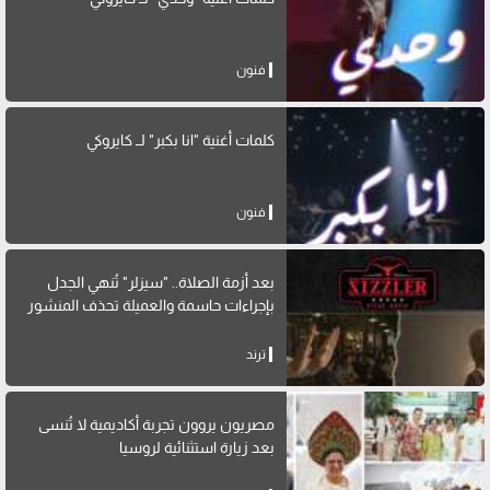
فنون
كلمات أغنية "انا بكبر" لــ كايروكي
فنون
بعد أزمة الصلاة.. "سيزلر" تُنهي الجدل
بإجراءات حاسمة والعميلة تحذف المنشور
ترند
مصريون يروون تجربة أكاديمية لا تُنسى
بعد زيارة استثنائية لروسيا