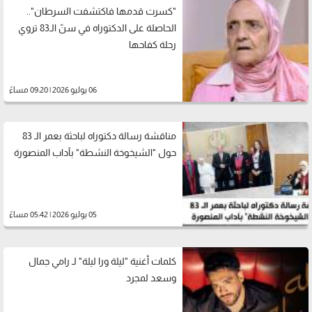
"كسرت قدمها فاكتشفت السرطان"..
الحاصلة على الدكتوراه في سنّ الـ83 تروي
رحلة كفاحها
06 يوليو 2026 | 09:20 مساءً
مناقشة رسالة دكتوراه لباحثة بعمر الـ 83
حول "الشيخوخة النشطة" بآداب المنصورة
05 يوليو 2026 | 05:42 مساءً
كلمات أغنية "ليلة ورا ليلة" لـ رامي جمال
وسعد لمجرد