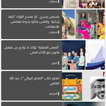
منصات
ياسمين يسري: "يلا نفسح اللوك" كلها
إيجابية.. والناس متأثرة بيا وما بهتمش
بالانتقادات
منصات
"المهن التمثيلية" تؤكد: لا تراجع عن تفعيل
قانون حق الأداء العلني
فنون
صدور كتاب "التفكير الروائي" لــ عبد الله
العقيبي
المكتبة