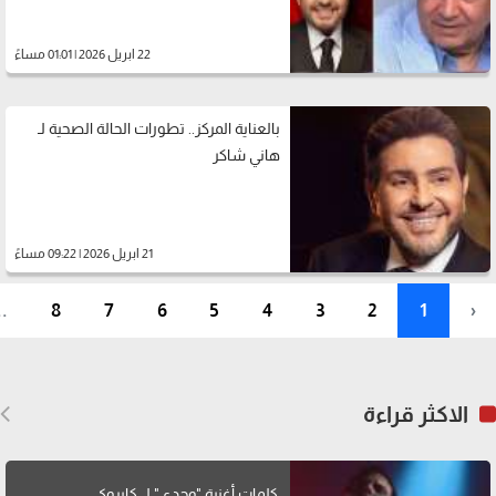
22 ابريل 2026 | 01:01 مساءً
بالعناية المركز.. تطورات الحالة الصحية لـ
هاني شاكر
21 ابريل 2026 | 09:22 مساءً
..
8
7
6
5
4
3
2
1
‹
الاكثر قراءة
كلمات أغنية "وحدي" لــ كايروكي