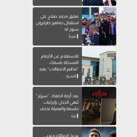
تعليق محمد صلاح على
استقبال جماهير طرابزون
سبور له
ميديا
للاستعلام عن الأرقام
المسجلة باسمك..
"تنظيم الاتصالات" يعيد
إتاحة خدمة "أرقامي" عبر
النشرة
My NTRA
بعد أزمة الصلاة.. "سيزلر"
تُنهي الجدل بإجراءات
حاسمة والعميلة تحذف
المنشور
ترند
بيزيرا: الزمالك وعدني