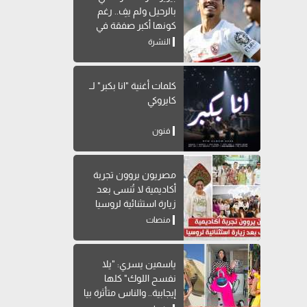
بالرحيل ولم يفِ.. رغم
كونها أكبر صفقة في
تاريخه
النشرة
كلمات أغنية "انا بكبر" لــ
كايروكي
فنون
مصريون يروون تجربة
أكاديمية لا تُنسى بعد
زيارة استثنائية لروسيا
منصات
ياسمين يسري: "يلا
نفسح اللوك" كلها
إيجابية.. والناس متأثرة بيا