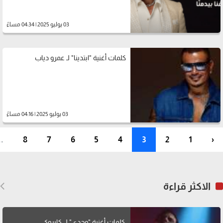
03 يوليو 2025 | 04:34 مساءً
كلمات أغنية "ابتدينا" لـ عمرو دياب
03 يوليو 2025 | 04:16 مساءً
..
8
7
6
5
4
3
2
1
‹
الاكثر قراءة
كلمات أغنية "وحدي" لــ كايروكي