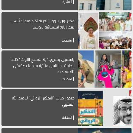
النشرة
مصريون يروون تجربة أكاديمية لا تُنسى
بعد زيارة استثنائية لروسيا
منصات
ياسمين يسري: "يلا نفسح اللوك" كلها
إيجابية.. والناس متأثرة بيا وما بهتمش
بالانتقادات
منصات
صدور كتاب "التفكير الروائي" لــ عبد الله
العقيبي
المكتبة