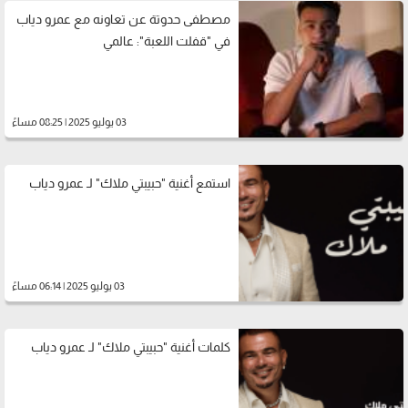
مصطفى حدوتة عن تعاونه مع عمرو دياب
في "قفلت اللعبة": عالمي
03 يوليو 2025 | 08:25 مساءً
استمع أغنية "حبيبتي ملاك" لـ عمرو دياب
03 يوليو 2025 | 06:14 مساءً
كلمات أغنية "حبيبتي ملاك" لـ عمرو دياب