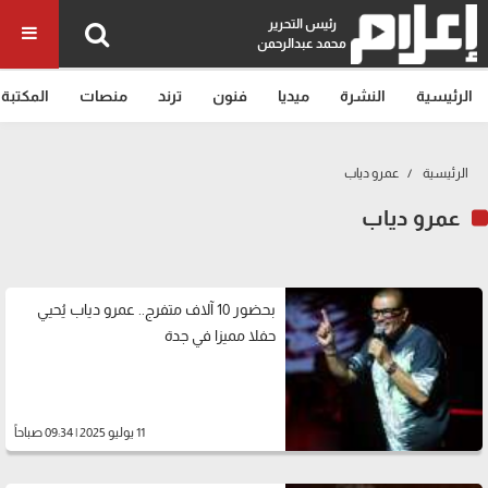
رئيس التحرير
محمد عبدالرحمن
الرئيسية
النشرة
ميديا
فنون
ترند
منصات
المكتبة
الرئيسية
عمرو دياب
عمرو دياب
بحضور 10 آلاف متفرج.. عمرو دياب يُحيي
حفلا مميزا في جدة
11 يوليو 2025 | 09:34 صباحاً