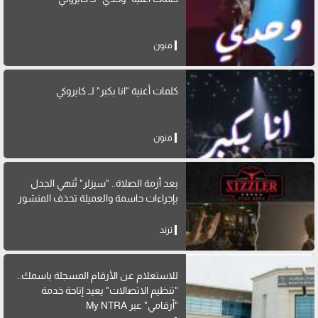
فنون
كلمات أغنية "انا بكبر" لــ كايروكي
فنون
بعد أزمة الصلاة.. "سيزلر" تُنهي الجدل
بإجراءات حاسمة والعميلة تحذف المنشور
ترند
للاستعلام عن الأرقام المسجلة باسمك..
"تنظيم الاتصالات" يعيد إتاحة خدمة
"أرقامي" عبر My NTRA